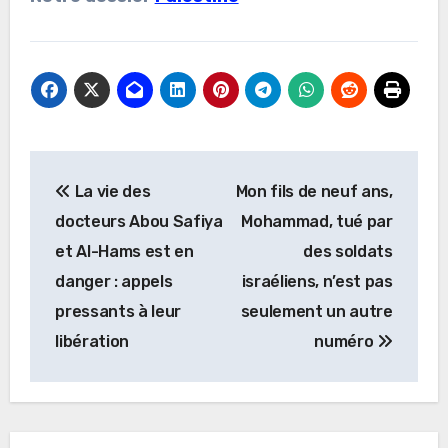
Navigation
La vie des
Mon fils de neuf ans,
de
docteurs Abou Safiya
Mohammad, tué par
l’article
et Al-Hams est en
des soldats
danger : appels
israéliens, n’est pas
pressants à leur
seulement un autre
libération
numéro