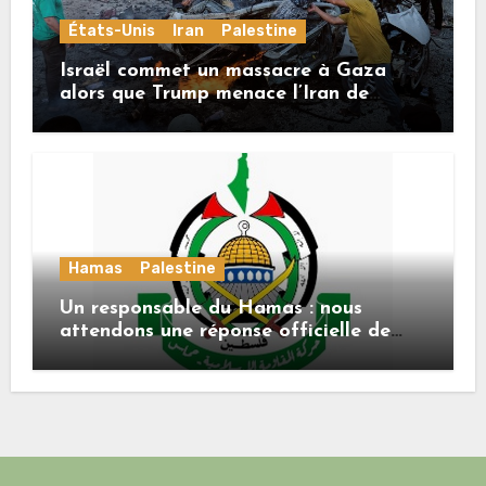
États-Unis
Iran
Palestine
Israël commet un massacre à Gaza
alors que Trump menace l’Iran de
«décapitation»
Hamas
Palestine
Un responsable du Hamas : nous
attendons une réponse officielle de
Mladenov concernant la feuille de
route de la deuxième phase de l’accord