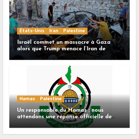
États-Unis
Iran
Palestine
Israël commet un massacre à Gaza
alors que Trump menace l’Iran de
«décapitation»
Hamas
Palestine
Un responsable du Hamas : nous
attendons une réponse officielle de
Mladenov concernant la feuille de
route de la deuxième phase de l’accord