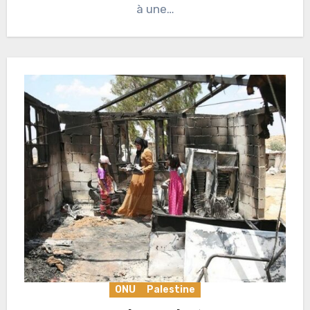
à une…
ONU
Palestine