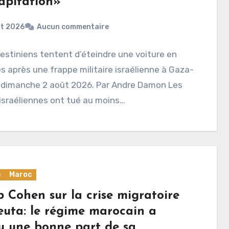
apitation»
ût 2026
Aucun commentaire
estiniens tentent d’éteindre une voiture en
 après une frappe militaire israélienne à Gaza-
le dimanche 2 août 2026. Par Andre Damon Les
israéliennes ont tué au moins…
e
Maroc
 Cohen sur la crise migratoire
euta: le régime marocain a
u une bonne part de sa