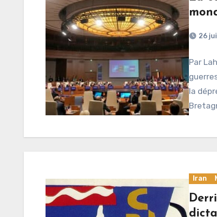
mond
26 ju
Par Lah
guerres
la dépr
Bretag
Iran
Derri
dicta