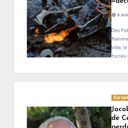
«déc
6 ao
Des Pal
flammes
Ville, 
forces 
Europ
Jacob
de C
perd