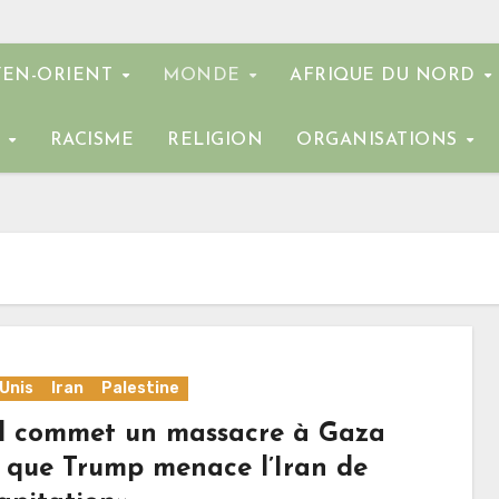
EN-ORIENT
MONDE
AFRIQUE DU NORD
E
RACISME
RELIGION
ORGANISATIONS
Unis
Iran
Palestine
ël commet un massacre à Gaza
s que Trump menace l’Iran de