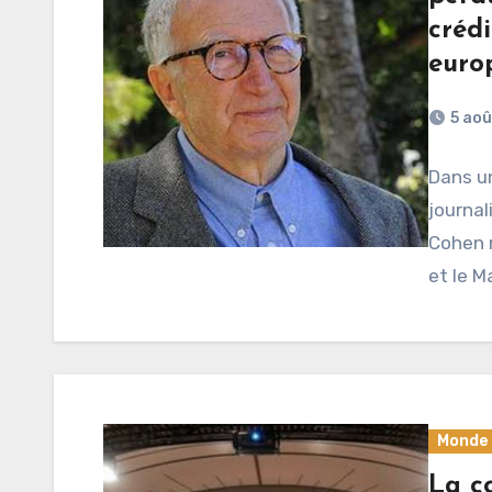
crédi
euro
5 ao
Dans un
journal
Cohen r
et le 
Monde
La co