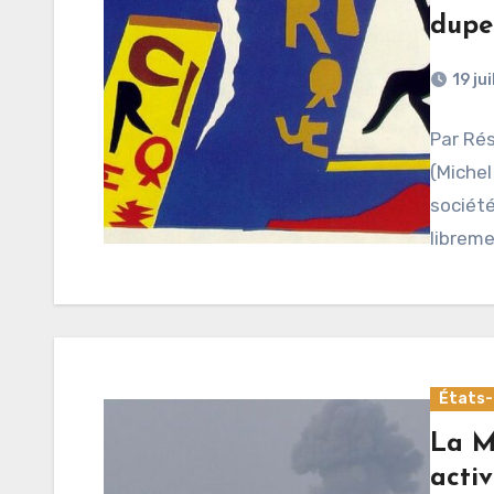
dupe
19 ju
Par Rés
(Michel
société
libreme
États-
La M
acti