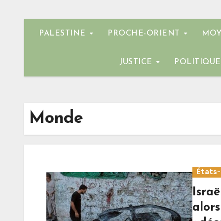
PALESTINE
PROCHE-ORIENT
MOY
JUSTICE
POLITIQU
Monde
États-
Isra
alor