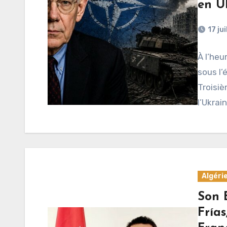
en U
17 ju
À l’heu
sous l’
Troisiè
l’Ukrai
Algéri
Son 
Fría