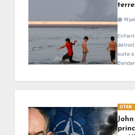
terre
19 ju
Enfant
détroit
suite à
Bandar 
OTAN
John
princ