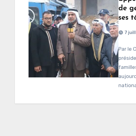
de g
ses t
7 jui
Par le 
préside
famille
aujourd
nation