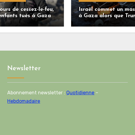
ours de cessez-le-feu,
Israël commet un mas
enfants tués à Gaza
à Gaza alors que Tr
menace l’Iran de
«décapitation»
Newsletter
Abonnement newsletter :
Quotidienne
–
Hebdomadaire