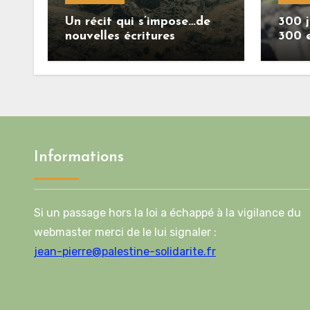
Un récit qui s’impose…de
300 j
nouvelles écritures
300 
retracent la réalité des
crimes sionistes à Gaza
Informations
Si un passage hors la loi a échappé à la vigilance du
webmaster merci de le lui signaler :
jean-pierre@palestine-solidarite.fr