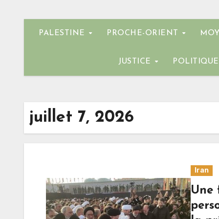
PALESTINE
PROCHE-ORIENT
MOY
JUSTICE
POLITIQU
juillet 7, 2026
Iran
Une f
pers