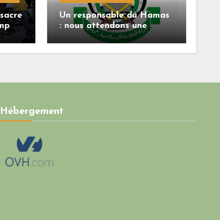
sacre
Un responsable du Hamas
ump
: nous attendons une
réponse officielle de
Mladenov concernant la
feuille de route de la
deuxième phase de
l’accord
Hébergement