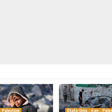
Palestine
États-Unis
Iran
Pale