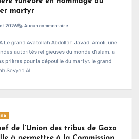
rière funèbre en hommage au
er martyr
llet 2026
Aucun commentaire
A Le grand Ayatollah Abdollah Javadi Amoli, une
ndes autorités religieuses du monde d’islam, a
les prières pour la dépouille du martyr, le grand
ah Seyyed Ali…
ine
hef de l’Union des tribus de Gaza
lle à permettre à la Commission