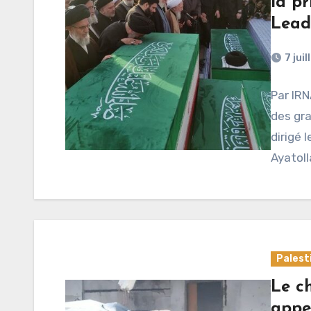
la p
Lead
7 jui
Par IRN
des gra
dirigé 
Ayatoll
Palest
Le c
appe