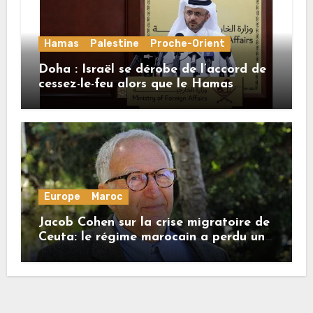
Hamas
Palestine
Proche-Orient
Doha : Israël se dérobe de l’accord de
cessez-le-feu alors que le Hamas
honore ses engagements
Europe
Maroc
Jacob Cohen sur la crise migratoire de
Ceuta: le régime marocain a perdu une
bonne part de sa crédibilité vis-à-vis
de l’Union européenne