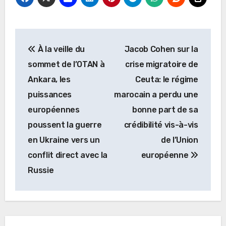
Navigation
À la veille du
Jacob Cohen sur la
de
sommet de l’OTAN à
crise migratoire de
l’article
Ankara, les
Ceuta: le régime
puissances
marocain a perdu une
européennes
bonne part de sa
poussent la guerre
crédibilité vis-à-vis
en Ukraine vers un
de l’Union
conflit direct avec la
européenne
Russie