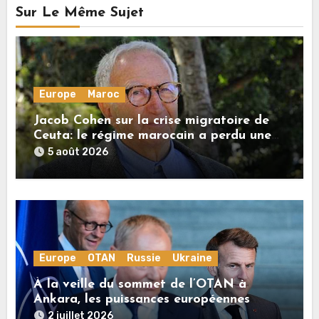
Sur Le Même Sujet
Europe
Maroc
Jacob Cohen sur la crise migratoire de
Ceuta: le régime marocain a perdu une
bonne part de sa crédibilité vis-à-vis de
5 août 2026
l’Union européenne
Europe
OTAN
Russie
Ukraine
À la veille du sommet de l’OTAN à
Ankara, les puissances européennes
poussent la guerre en Ukraine vers un
2 juillet 2026