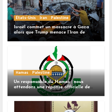
États-Unis
Iran
Palestine
Israël commet un massacre à Gaza
alors que Trump menace l’Iran de
«décapitation»
Hamas
Palestine
Un responsable du Hamas : nous
attendons une réponse officielle de
Mladenov concernant la feuille de
route de la deuxième phase de l’accord