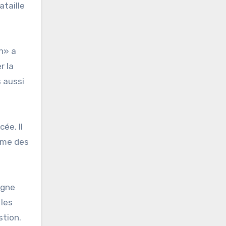
ataille
n» a
r la
 aussi
ée. Il
ême des
agne
 les
stion.