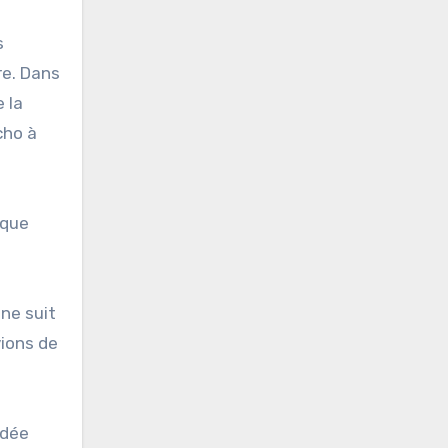
s
re. Dans
 la
cho à
 que
ne suit
vions de
idée