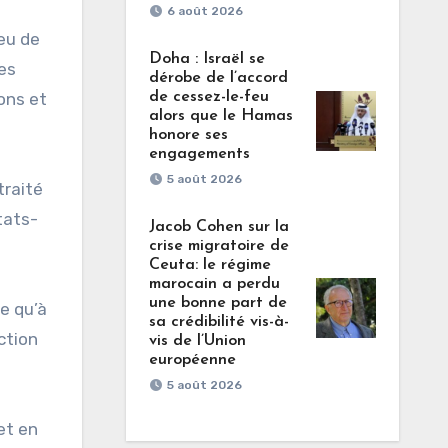
6 août 2026
ieu de
Doha : Israël se
des
dérobe de l’accord
de cessez-le-feu
ions et
alors que le Hamas
honore ses
engagements
5 août 2026
traité
tats-
Jacob Cohen sur la
crise migratoire de
Ceuta: le régime
marocain a perdu
une bonne part de
e qu’à
sa crédibilité vis-à-
ction
vis de l’Union
européenne
5 août 2026
et en