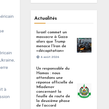
éricain
Actualités
se
Israël commet un
massacre à Gaza
alors que Trump
menace l’Iran de
«décapitation»
éricain
6 août 2026
Ukraine,
uerre
Un responsable du
Hamas : nous
attendons une
réponse officielle de
Mladenov
it à
concernant la
ssion
feuille de route de
la deuxième phase
de l’accord