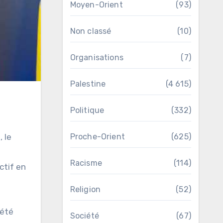
Moyen-Orient
(93)
Non classé
(10)
Organisations
(7)
Palestine
(4 615)
Politique
(332)
Proche-Orient
(625)
Racisme
(114)
ctif en
Religion
(52)
 été
Société
(67)