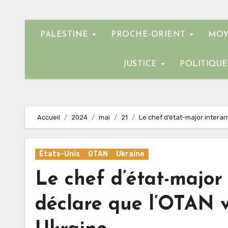
PALESTINE
PROCHE-ORIENT
MOY
JUSTICE
POLITIQU
Accueil
2024
mai
21
Le chef d’état-major intera
États-Unis
OTAN
Ukraine
Le chef d’état-major
déclare que l’OTAN v