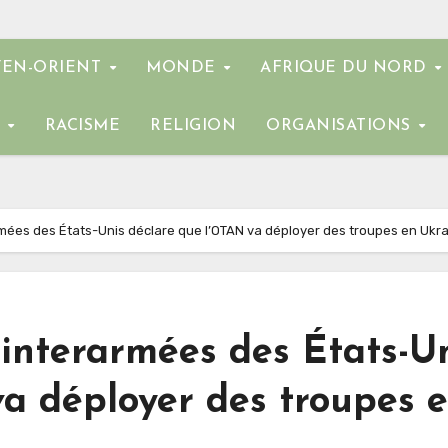
EN-ORIENT
MONDE
AFRIQUE DU NORD
E
RACISME
RELIGION
ORGANISATIONS
rmées des États-Unis déclare que l’OTAN va déployer des troupes en Ukr
 interarmées des États-U
a déployer des troupes 