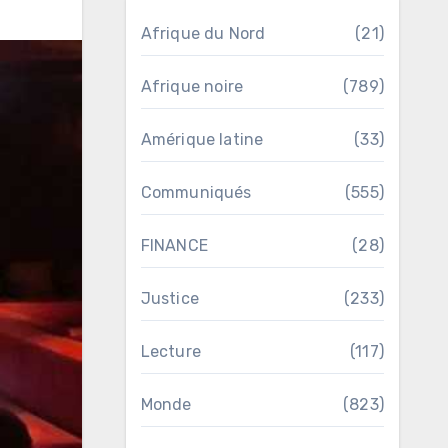
Afrique du Nord
(21)
Afrique noire
(789)
Amérique latine
(33)
Communiqués
(555)
FINANCE
(28)
Justice
(233)
Lecture
(117)
Monde
(823)