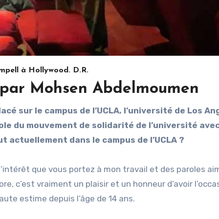
pell à Hollywood. D.R.
ée par Mohsen Abdelmoumen
cé sur le campus de l’UCLA, l’université de Los An
le du mouvement de solidarité de l’université avec
aut actuellement dans le campus de l’UCLA ?
l’intérêt que vous portez à mon travail et des paroles a
e, c’est vraiment un plaisir et un honneur d’avoir l’occa
aute estime depuis l’âge de 14 ans.