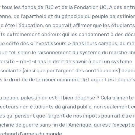
irer tous les fonds de l’UC et de la Fondation UCLA des ent
ienne, de l’apartheid et du génocide du peuple palestinien
e être l’éducation, on pourrait affirmer que les étudiant
nts extrêmement onéreux qui les condamnent à des déc
que sorte des « investisseurs » dans leurs campus, au m
 que tel, selon le raisonnement du système du marché libr
versité – n’a-t-il pas le droit de savoir à quoi un système
scolarité (ainsi que par l’argent des contribuables) dép
pas le droit de déterminer comment cet argent est dépen
u peuple palestinien est-il bien dépensé ? Cela alimente 
 secteurs non étudiants du grand public, non seulement c
es qui pensent que l’argent de nos impôts pourrait être
achine de guerre sans fin de l’Amérique, qui est l’excepti
archand d’armes du monde.