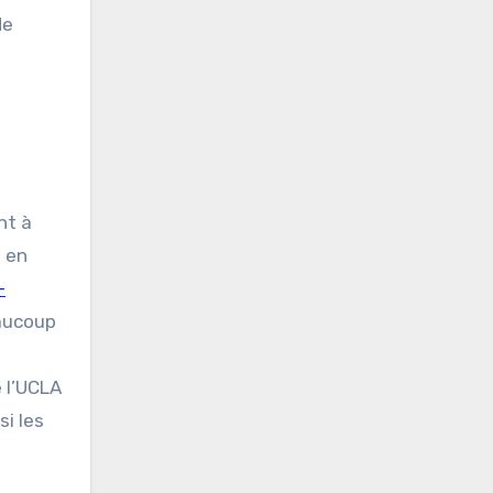
de
nt à
s en
-
eaucoup
e l’UCLA
si les