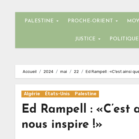
PALESTINE
PROCHE-ORIENT
MOY
JUSTICE
POLITIQU
Accueil
2024
mai
22
Ed Rampell : «C’est ainsi que
Algérie
États-Unis
Palestine
Ed Rampell : «C’est a
nous inspire !»