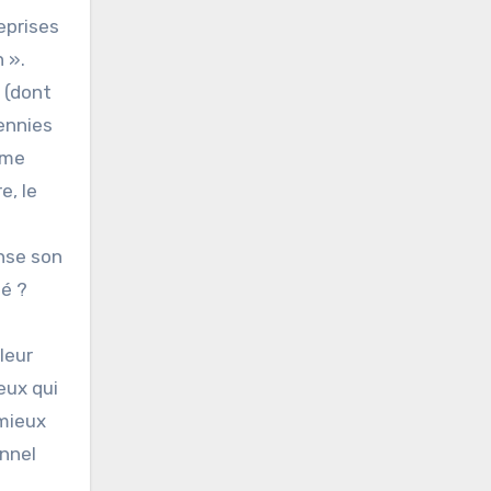
reprises
 ».
s (dont
ennies
ême
e, le
ense son
sé ?
leur
eux qui
 mieux
onnel