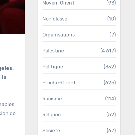
Moyen-Orient
(93)
Non classé
(10)
Organisations
(7)
Palestine
(4 617)
Politique
(332)
geles,
 la
Proche-Orient
(625)
Racisme
(114)
imables
sion de
Religion
(52)
Société
(67)