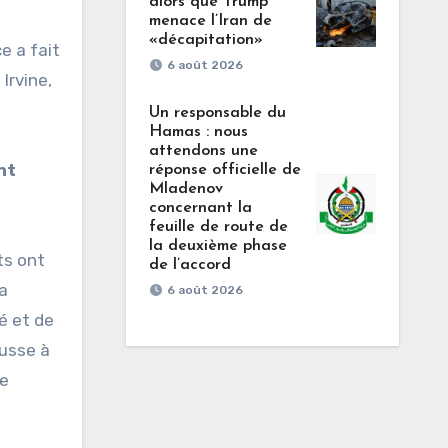
alors que Trump
menace l’Iran de
«décapitation»
e a fait
6 août 2026
Irvine,
Un responsable du
Hamas : nous
attendons une
nt
réponse officielle de
Mladenov
concernant la
feuille de route de
la deuxième phase
ts ont
de l’accord
la
6 août 2026
é et de
ousse à
de