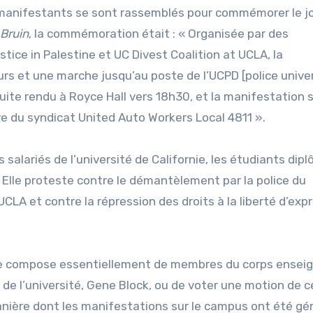
0 manifestants se sont rassemblés pour commémorer le jo
 Bruin
, la commémoration était : « Organisée par des
ice in Palestine et UC Divest Coalition at UCLA, la
rs et une marche jusqu’au poste de l’UCPD [police univer
ite rendu à Royce Hall vers 18h30, et la manifestation s
ve du syndicat United Auto Workers Local 4811 ».
salariés de l’université de Californie, les étudiants dip
 Elle proteste contre le démantèlement par la police du
CLA et contre la répression des droits à la liberté d’exp
 se compose essentiellement de membres du corps enseig
r de l’université, Gene Block, ou de voter une motion de 
anière dont les manifestations sur le campus ont été gé