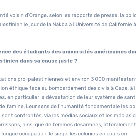
é voisin d’Orange, selon les rapports de presse, la polic
inien le jour de la Nakba à l’Université de Californie à 
ence des étudiants des universités américaines do
estinien dans sa cause juste ?
ations pro-palestiniennes et environ 3 000 manifestan
ation éthique face au bombardement des civils à Gaza, à 
es, en particulier la dévastation de leur système de sant
 de famine. Leur sens de l’humanité fondamentale les p
 sont confrontés, via les médias sociaux et les médias 
rrissons, ainsi que de femmes désarmées, littéralement
 longue occupation, le siège, les colonies en cours en