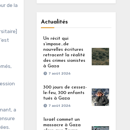
ur de la
Actualités
sitaire]
Un récit qui
’est
s’impose…de
nouvelles écritures
retracent la réalité
des crimes sionistes
lômés,
à Gaza
7 août 2026
ression
300 jours de cessez-
le-feu, 300 enfants
tués à Gaza
7 août 2026
nant, a
censure
Israël commet un
massacre à Gaza
rées.