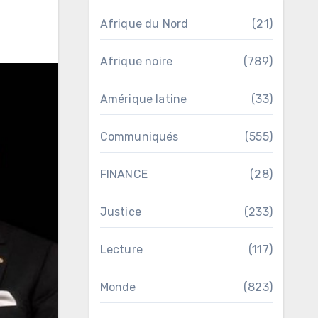
Afrique du Nord
(21)
Afrique noire
(789)
Amérique latine
(33)
Communiqués
(555)
FINANCE
(28)
Justice
(233)
Lecture
(117)
Monde
(823)