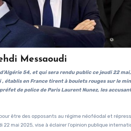
ehdi Messaoudi
 , établis en France tirent à boulets rouges sur le min
e préfet de police de Paris Laurent Nunez, les accusant
 pour être des opposants au régime néoféodal et répress
 22 mai 2025, vise à éclairer l’opinion publique internati