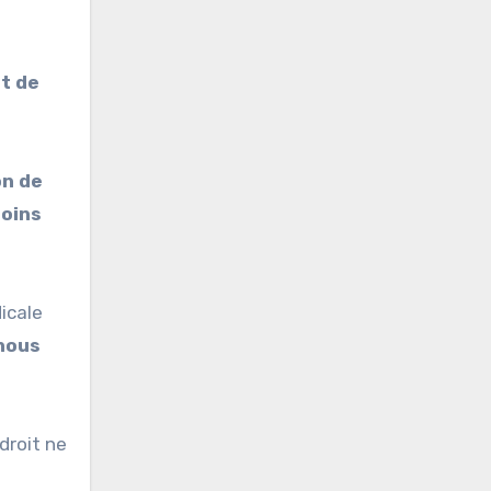
et de
on de
soins
icale
nous
droit ne