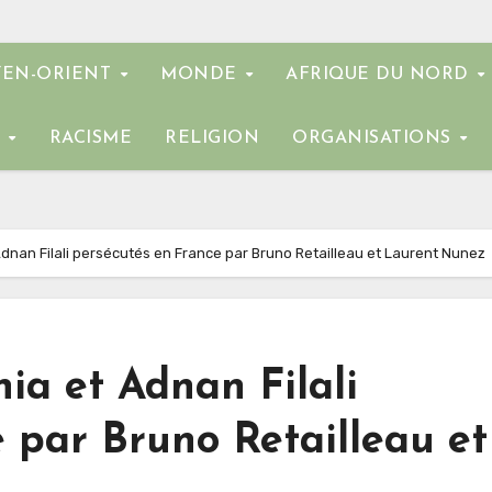
EN-ORIENT
MONDE
AFRIQUE DU NORD
E
RACISME
RELIGION
ORGANISATIONS
Adnan Filali persécutés en France par Bruno Retailleau et Laurent Nunez
nia et Adnan Filali
 par Bruno Retailleau et