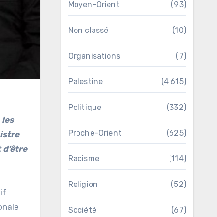
Moyen-Orient
(93)
Non classé
(10)
Organisations
(7)
Palestine
(4 615)
Politique
(332)
Proche-Orient
(625)
istre
 d’être
Racisme
(114)
Religion
(52)
if
onale
Société
(67)