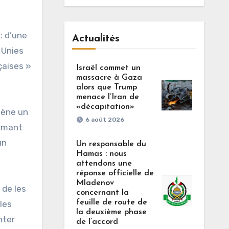
: d’une
Actualités
 Unies
çaises »
Israël commet un
massacre à Gaza
alors que Trump
menace l’Iran de
«décapitation»
 mène un
6 août 2026
irmant
un
Un responsable du
Hamas : nous
attendons une
réponse officielle de
Mladenov
 de les
concernant la
feuille de route de
les
la deuxième phase
nter
de l’accord