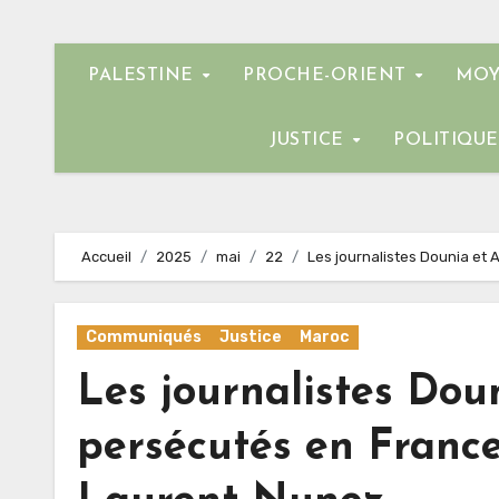
PALESTINE
PROCHE-ORIENT
MOY
JUSTICE
POLITIQU
Accueil
2025
mai
22
Les journalistes Dounia et 
Communiqués
Justice
Maroc
Les journalistes Dou
persécutés en France