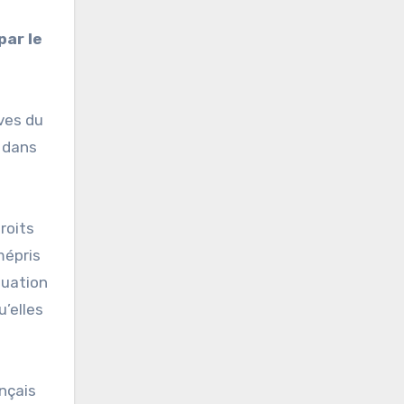
par le
ives du
, dans
roits
mépris
tuation
u’elles
nçais