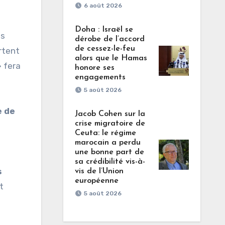
6 août 2026
Doha : Israël se
es
dérobe de l’accord
de cessez-le-feu
rtent
alors que le Hamas
» fera
honore ses
engagements
5 août 2026
e de
Jacob Cohen sur la
crise migratoire de
Ceuta: le régime
marocain a perdu
une bonne part de
sa crédibilité vis-à-
s
vis de l’Union
européenne
t
5 août 2026