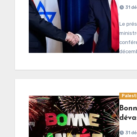
31 d
Le prés
ministr
confére
décemb
Palest
Bonn
déva
31 d