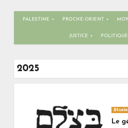
PALESTINE
PROCHE-ORIENT
MOY
JUSTICE
POLITIQU
2025
Btsel
Le g