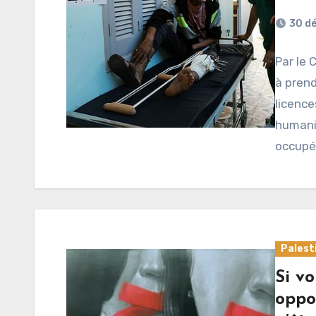
30 d
Par le 
à prend
licence
humanit
occupé
Palest
Si vo
oppo