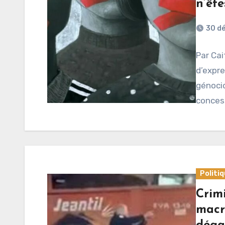
n’ête
30 d
Par Cai
d’expre
génocid
concess
Politi
Crimi
macr