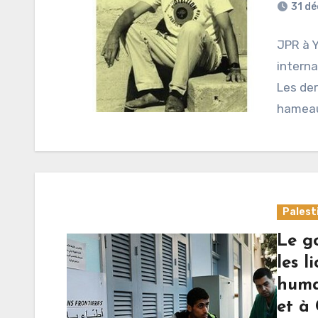
31 d
JPR à 
interna
Les der
hameau
Palest
Le g
les l
huma
et à