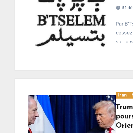
31 d
Par B’T
cessez-
sur la 
Iran
Trum
pour
Orie