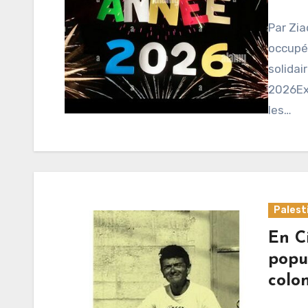
Par Zia
occupée
solidai
2026Ex
les…
Palest
En C
popu
colo