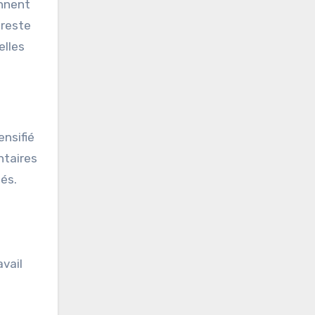
ennent
 reste
elles
ensifié
ntaires
és.
avail