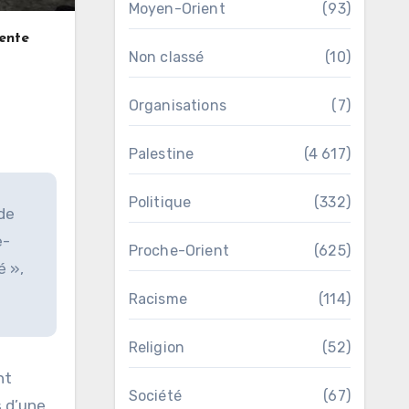
Moyen-Orient
(93)
ente
Non classé
(10)
Organisations
(7)
Palestine
(4 617)
Politique
(332)
 de
e-
Proche-Orient
(625)
é »,
Racisme
(114)
Religion
(52)
nt
Société
(67)
rs d’une