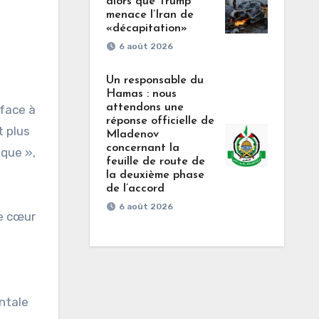
alors que Trump
menace l’Iran de
«décapitation»
6 août 2026
Un responsable du
Hamas : nous
attendons une
 face à
réponse officielle de
t plus
Mladenov
concernant la
ique »,
feuille de route de
la deuxième phase
de l’accord
6 août 2026
le cœur
ntale