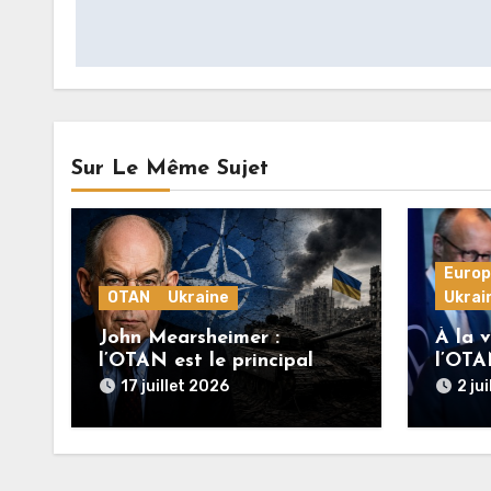
l’article
Sur Le Même Sujet
Euro
OTAN
Ukraine
Ukrai
John Mearsheimer :
À la 
l’OTAN est le principal
l’OTA
responsable de la guerre
puiss
17 juillet 2026
2 ju
en Ukraine
pouss
Ukrain
direct