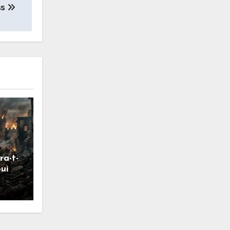
ss
ra-t-
oui