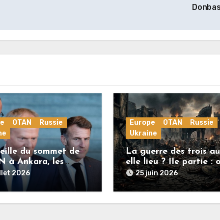
Donba
pe
OTAN
Russie
Europe
OTAN
Russie
ne
Ukraine
veille du sommet de
La guerre des trois au
N à Ankara, les
elle lieu ? IIe partie : 
ances européennes
l’Europe est restée
illet 2026
25 juin 2026
ent la guerre en
rationnelle !
e vers un conflit
 avec la Russie