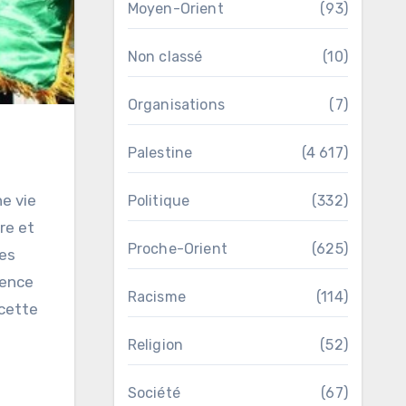
Moyen-Orient
(93)
Non classé
(10)
Organisations
(7)
Palestine
(4 617)
ne vie
Politique
(332)
re et
Proche-Orient
(625)
des
ience
Racisme
(114)
 cette
Religion
(52)
Société
(67)