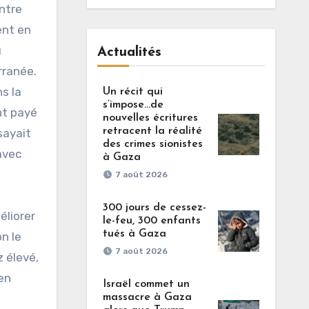
ntre
ent en
u
Actualités
rranée.
s la
Un récit qui
s’impose…de
nt payé
nouvelles écritures
retracent la réalité
sayait
des crimes sionistes
avec
à Gaza
7 août 2026
300 jours de cessez-
éliorer
le-feu, 300 enfants
tués à Gaza
n le
7 août 2026
z élevé,
 en
Israël commet un
massacre à Gaza