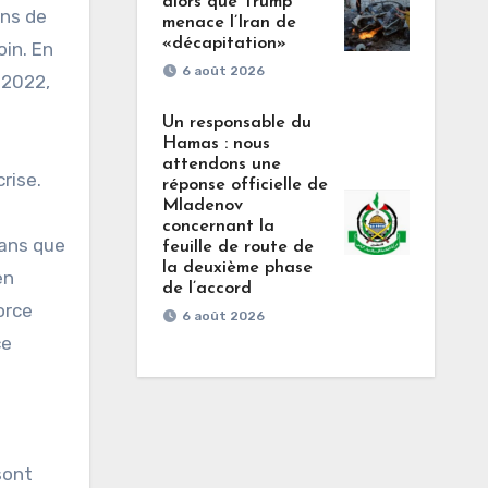
alors que Trump
ons de
menace l’Iran de
«décapitation»
oin. En
6 août 2026
r 2022,
Un responsable du
Hamas : nous
attendons une
rise.
réponse officielle de
Mladenov
concernant la
sans que
feuille de route de
la deuxième phase
en
de l’accord
orce
6 août 2026
ce
sont