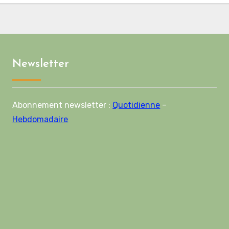
crédibilité vis-à-vis de
l’Union européenne
Newsletter
Abonnement newsletter :
Quotidienne
–
Hebdomadaire