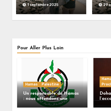
perso
1 septembre 2025
29 
Pour Aller Plus Loin
Ham
Hamas
Palestine
Proc
Un responsable du Hamas
Doha 
: nous attendons une
l’acc
réponse officielle de
alors
Mladenov concernant la
ses 