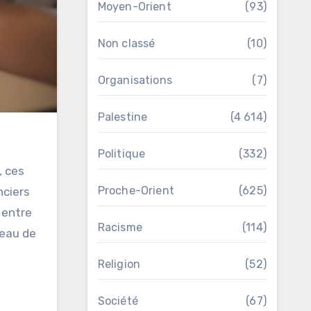
Moyen-Orient
(93)
Non classé
(10)
Organisations
(7)
Palestine
(4 614)
Politique
(332)
Proche-Orient
(625)
nciers
 entre
Racisme
(114)
veau de
Religion
(52)
Société
(67)