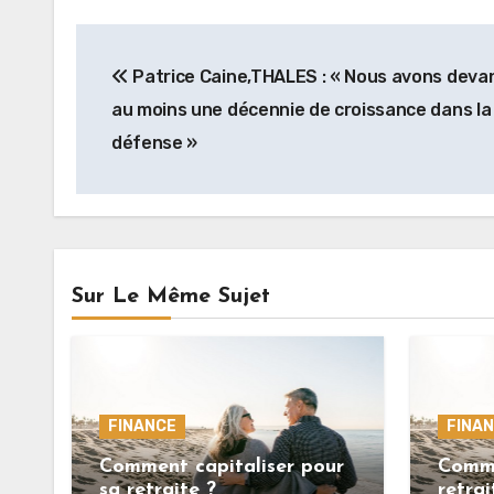
Navigation
Patrice Caine,THALES : « Nous avons deva
de
au moins une décennie de croissance dans la
l’article
défense »
Sur Le Même Sujet
FINANCE
FINA
Comment capitaliser pour
Comme
sa retraite ?
retra