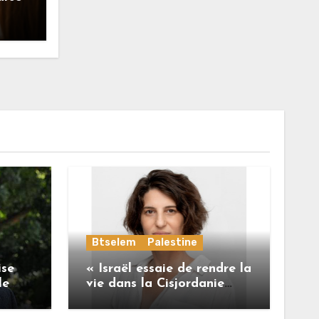
Btselem
Palestine
ise
« Israël essaie de rendre la
le
vie dans la Cisjordanie
erdu
insoutenable pour les
Palestiniens. »