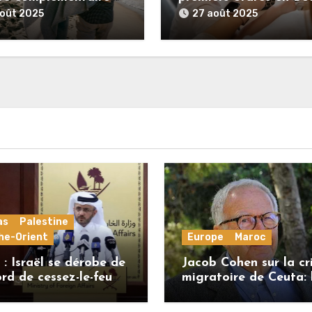
nnelle ?
août 2025
27 août 2025
as
Palestine
he-Orient
Europe
Maroc
: Israël se dérobe de
Jacob Cohen sur la cr
ord de cessez-le-feu
migratoire de Ceuta: 
 que le Hamas honore
régime marocain a p
engagements
une bonne part de sa