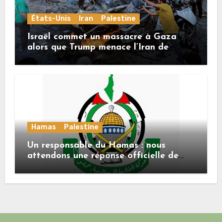
États-Unis
Iran
Palestine
Israël commet un massacre à Gaza
alors que Trump menace l’Iran de
«décapitation»
Hamas
Palestine
Un responsable du Hamas : nous
attendons une réponse officielle de
Mladenov concernant la feuille de
route de la deuxième phase de l’accord