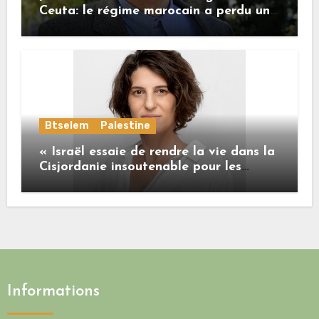
Ceuta: le régime marocain a perdu une
bonne part de sa crédibilité vis-à-vis
de l’Union européenne
Btselem
Palestine
« Israël essaie de rendre la vie dans la
Cisjordanie insoutenable pour les
Palestiniens. »
Informations