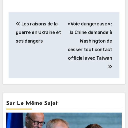
Navigation
Les raisons de la
«Voie dangereuse» :
de
guerre en Ukraine et
la Chine demande à
l’article
ses dangers
Washington de
cesser tout contact
officiel avec Taïwan
Sur Le Même Sujet