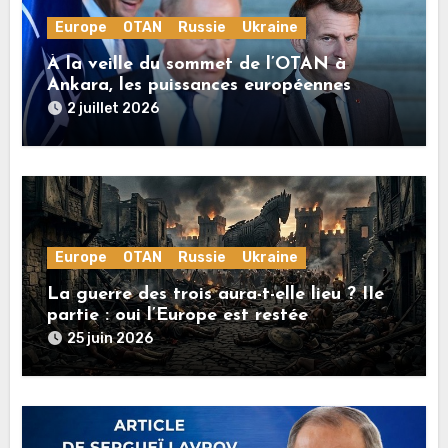
Europe
OTAN
Russie
Ukraine
À la veille du sommet de l’OTAN à
Ankara, les puissances européennes
poussent la guerre en Ukraine vers un
2 juillet 2026
conflit direct avec la Russie
Europe
OTAN
Russie
Ukraine
La guerre des trois aura-t-elle lieu ? IIe
partie : oui l’Europe est restée
rationnelle !
25 juin 2026