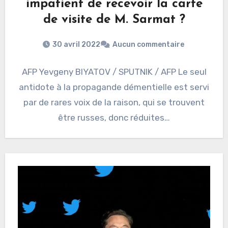
impatient de recevoir la carte
de visite de M. Sarmat ?
30 avril 2022
Aucun commentaire
AFP Yevgeny BIYATOV / SPUTNIK / AFP Le seul
antidote à la propagande démentielle est servi
par de rares voix de la raison, qui se trouvent
être russes, donc réduites…