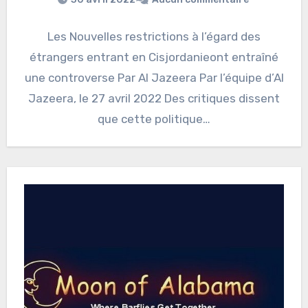
Les Nouvelles restrictions à l’égard des
étrangers entrant en Cisjordanieont entraîné
une controverse Par Al Jazeera Par l’équipe d’Al
Jazeera, le 27 avril 2022 Des critiques dissent
que cette politique…