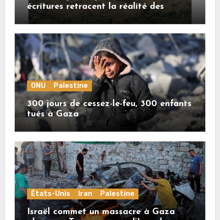
écritures retracent la réalité des
crimes sionistes à Gaza
ONU
Palestine
300 jours de cessez-le-feu, 300 enfants
tués à Gaza
États-Unis
Iran
Palestine
Israël commet un massacre à Gaza