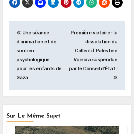
Navigation
Une séance
Première victoire : la
de
d’animation et de
dissolution du
l’article
soutien
Collectif Palestine
psychologique
Vaincra suspendue
pour les enfants de
par le Conseil d’État !
Gaza
Sur Le Même Sujet