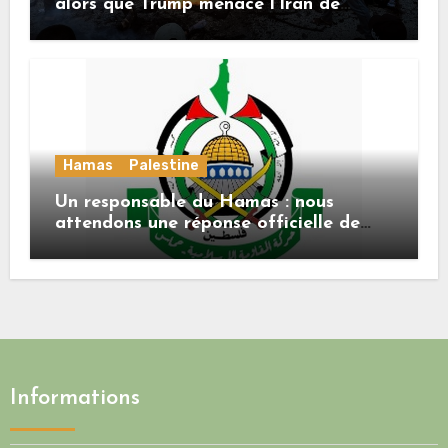
alors que Trump menace l’Iran de
«décapitation»
Hamas
Palestine
Un responsable du Hamas : nous
attendons une réponse officielle de
Mladenov concernant la feuille de
route de la deuxième phase de l’accord
Informations