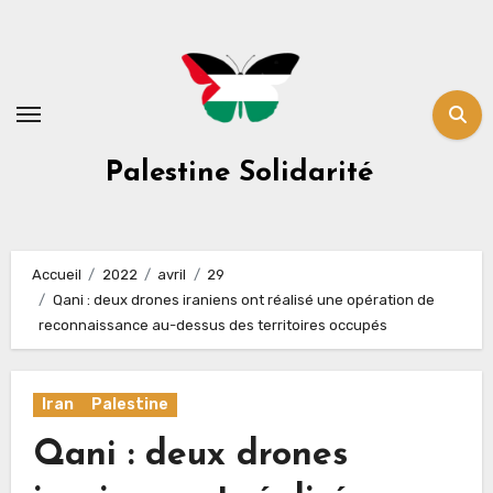
Skip
to
content
Palestine Solidarité
Accueil
2022
avril
29
Qani : deux drones iraniens ont réalisé une opération de
reconnaissance au-dessus des territoires occupés
Iran
Palestine
Qani : deux drones