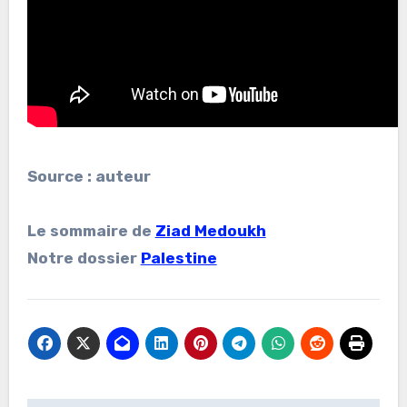
Source : auteur
Le sommaire de
Ziad Medoukh
Notre dossier
Palestine