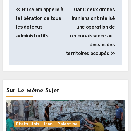
Navigation
B’Tselem appelle à
Qani : deux drones
de
la libération de tous
iraniens ont réalisé
l’article
les détenus
une opération de
administratifs
reconnaissance au-
dessus des
territoires occupés
Sur Le Même Sujet
États-Unis
Iran
Palestine