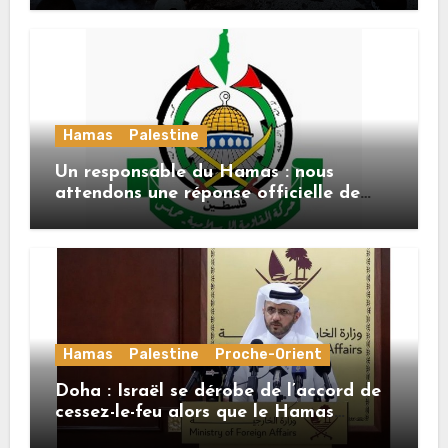
Hamas
Palestine
Un responsable du Hamas : nous
attendons une réponse officielle de
Mladenov concernant la feuille de
route de la deuxième phase de l’accord
Hamas
Palestine
Proche-Orient
Doha : Israël se dérobe de l’accord de
cessez-le-feu alors que le Hamas
honore ses engagements