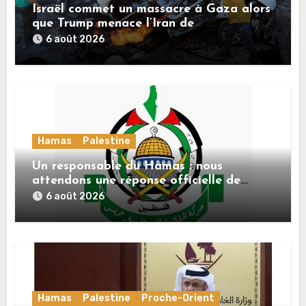
Israël commet un massacre à Gaza alors
que Trump menace l’Iran de
«décapitation»
6 août 2026
Hamas
Palestine
Un responsable du Hamas : nous
attendons une réponse officielle de
Mladenov concernant la feuille de route
6 août 2026
de la deuxième phase de l’accord
Hamas
Palestine
Proche-Orient