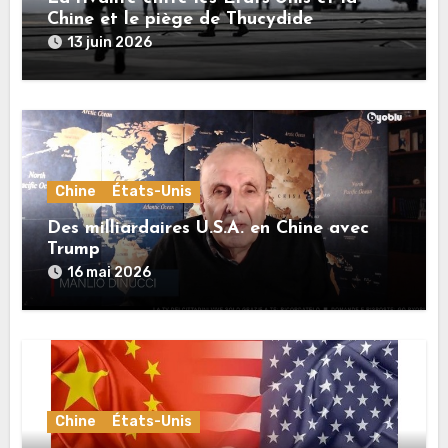
Chine et le piège de Thucydide
13 juin 2026
Chine
États-Unis
Des milliardaires U.S.A. en Chine avec
Trump
16 mai 2026
Chine
États-Unis