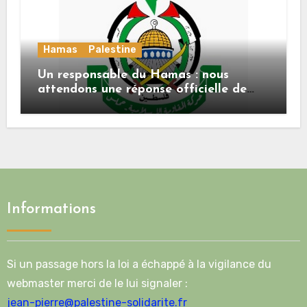
Hamas
Palestine
Un responsable du Hamas : nous
attendons une réponse officielle de
Mladenov concernant la feuille de
route de la deuxième phase de l’accord
Informations
Si un passage hors la loi a échappé à la vigilance du
webmaster merci de le lui signaler :
jean-pierre@palestine-solidarite.fr