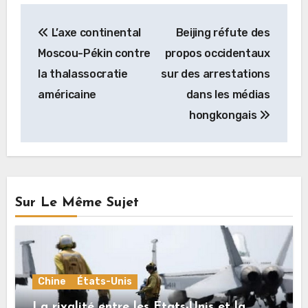
Navigation
L’axe continental
Beijing réfute des
de
Moscou-Pékin contre
propos occidentaux
l’article
la thalassocratie
sur des arrestations
américaine
dans les médias
hongkongais
Sur Le Même Sujet
Chine
États-Unis
La rivalité entre les États-Unis et la