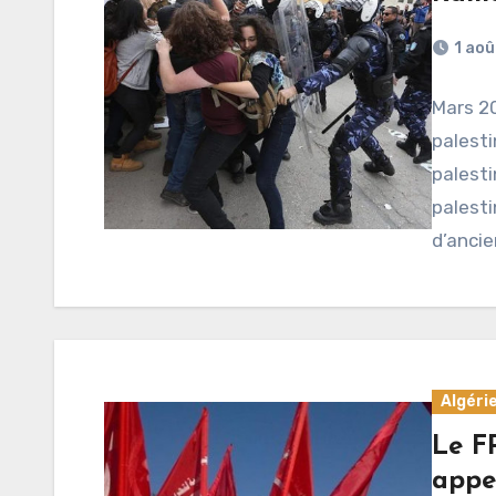
1 aoû
Mars 20
palest
palesti
palesti
d’ancie
Algéri
Le FP
appe