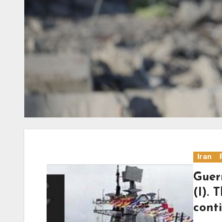
Iran
Guer
(I). 
cont