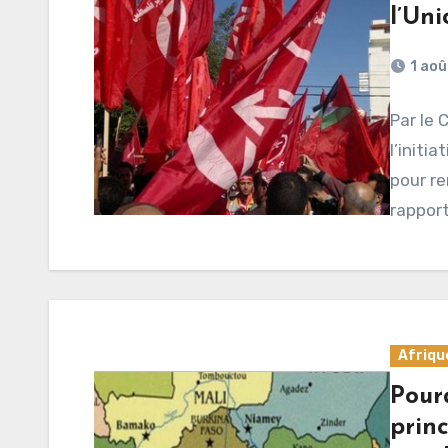
l’Uni
1 aoû
Par le 
l’initi
pour re
rappor
Afriqu
Pour
princ