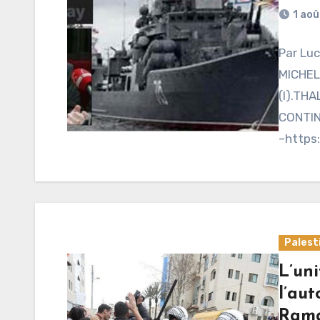
1 aoû
Par Lu
MICHEL
(I).TH
CONTIN
–https
RADIO 
Palest
L’un
l’aut
Rama