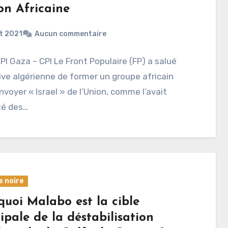
on Africaine
t 2021
Aucun commentaire
CPI Gaza – CPI Le Front Populaire (FP) a salué
ative algérienne de former un groupe africain
nvoyer « Israel » de l’Union, comme l’avait
té des…
e noire
quoi Malabo est la cible
ipale de la déstabilisation