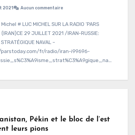
t 2021
Aucun commentaire
c Michel # LUC MICHEL SUR LA RADIO ‘PARS
 (IRAN)CE 29 JUILLET 2021 /IRAN-RUSSIE:
 STRATÉGIQUE NAVAL –
/parstoday.com/fr/radio/iran-i99696-
ussie_s%C3%A9isme_strat%C3%A9gique_nava
 participation de deux navires iraniens à la
…
nistan, Pékin et le bloc de l’est
nt leurs pions