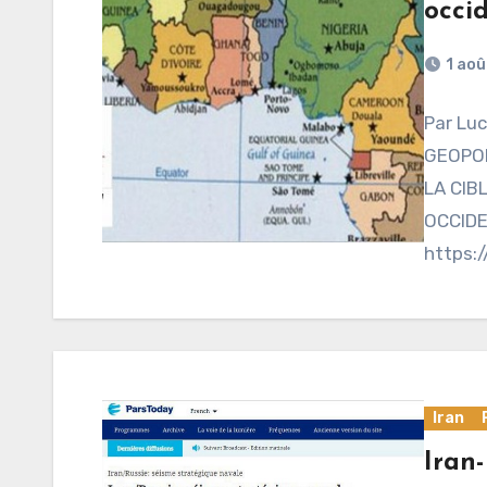
occi
1 aoû
Par Lu
GEOPOL
LA CIB
OCCIDE
https:/
est…
Iran
Iran-