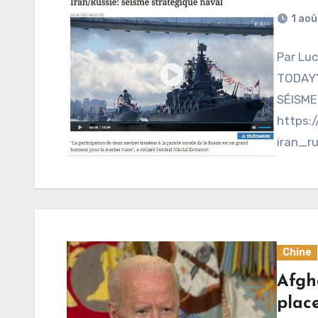
1 aoû
Par Lu
TODAY’
SÉISME
https:/
iran_r
le « La
parade
Chine
Afgha
place