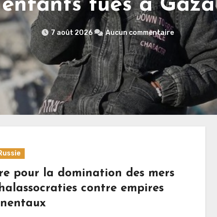
enfants tués à Gaza
7 août 2026
Aucun commentaire
Russie
re pour la domination des mers
Thalassocraties contre empires
inentaux