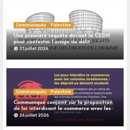
Communiqués
Palestine
Une première requête devant la CEDH
pour contester l’usage du délit
d’« apologie du terrorisme » contre les
31 juillet 2026
expressions de solidarité avec la
Palestine
Communiqués
Palestine
Communiqué conjoint sur la proposition
de loi interdisant le commerce avec les
colonies israéliennes illégales
26 juillet 2026