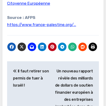
Citoyenne Européenne
Source : AFPS
https://www.france-palestine.org/…
Navigation
Il faut retirer son
Un nouveau rapport
de
permis de tuer à
révèle des milliards
l’article
Israël !
de dollars de soutien
financier européen à
des entreprises