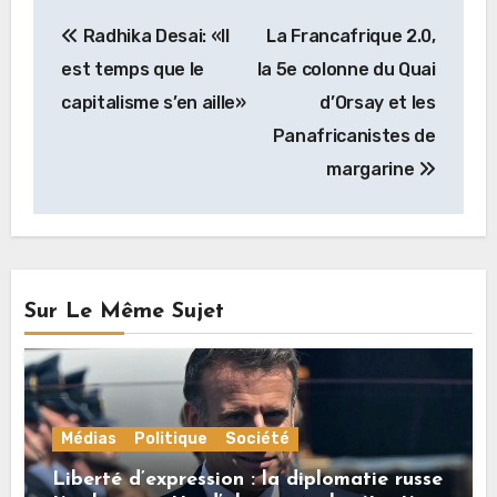
Navigation
Radhika Desai: «Il
La Francafrique 2.0,
de
est temps que le
la 5e colonne du Quai
l’article
capitalisme s’en aille»
d’Orsay et les
Panafricanistes de
margarine
Sur Le Même Sujet
Médias
Politique
Société
Liberté d’expression : la diplomatie russe