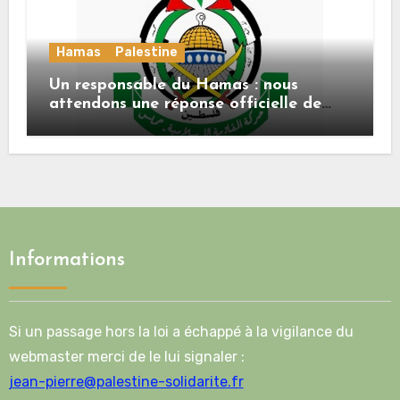
Hamas
Palestine
Un responsable du Hamas : nous
attendons une réponse officielle de
Mladenov concernant la feuille de
route de la deuxième phase de l’accord
Informations
Si un passage hors la loi a échappé à la vigilance du
webmaster merci de le lui signaler :
jean-pierre@palestine-solidarite.fr