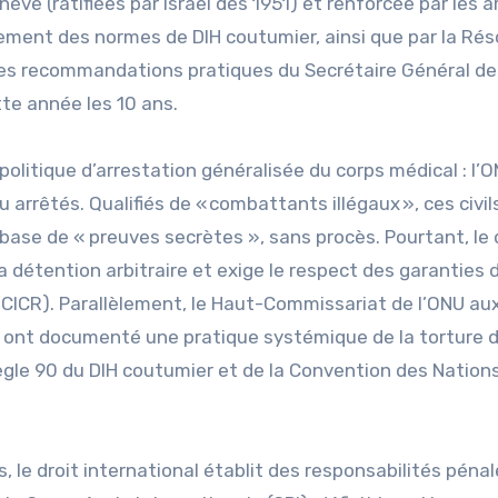
ve (ratifiées par Israël dès 1951) et renforcée par les ar
alement des normes de DIH coutumier, ainsi que par la Rés
 les recommandations pratiques du Secrétaire Général de
te année les 10 ans.
politique d’arrestation généralisée du corps médical : l’
arrêtés. Qualifiés de « combattants illégaux », ces civil
base de « preuves secrètes », sans procès. Pourtant, le 
a détention arbitraire et exige le respect des garanties 
 CICR). Parallèlement, le Haut-Commissariat de l’ONU aux
 ont documenté une pratique systémique de la torture d
 règle 90 du DIH coutumier et de la Convention des Nation
, le droit international établit des responsabilités péna