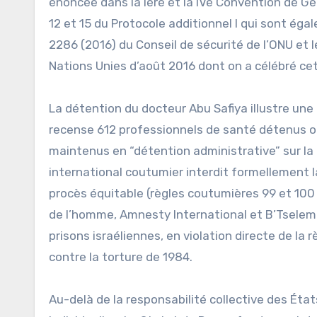
énoncée dans la Ière et la IVe Convention de Genè
12 et 15 du Protocole additionnel I qui sont ég
2286 (2016) du Conseil de sécurité de l’ONU et
Nations Unies d’août 2016 dont on a célébré cet
La détention du docteur Abu Safiya illustre une 
recense 612 professionnels de santé détenus ou 
maintenus en “détention administrative” sur la 
international coutumier interdit formellement l
procès équitable (règles coutumières 99 et 100
de l’homme, Amnesty International et B’Tselem
prisons israéliennes, en violation directe de la
contre la torture de 1984.
Au-delà de la responsabilité collective des États