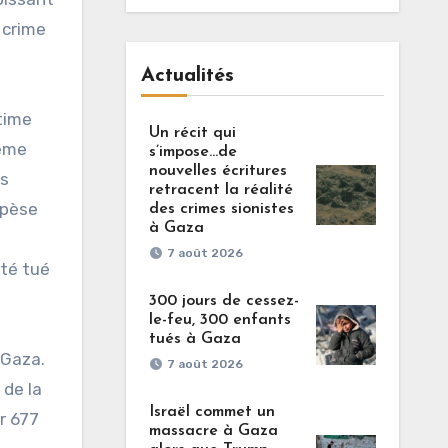
 crime
Actualités
time
Un récit qui
rême
s’impose…de
nouvelles écritures
is
retracent la réalité
 pèse
des crimes sionistes
à Gaza
7 août 2026
été tué
300 jours de cessez-
le-feu, 300 enfants
tués à Gaza
 Gaza.
7 août 2026
 de la
Israël commet un
r 677
massacre à Gaza