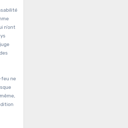
sabilité
omme
i n’ont
ays
 juge
 des
-feu ne
isque
e même,
ndition