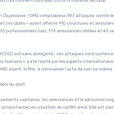
5 fonctionnent sans électricité ni matériel de base.
n Cisjordanie, l’OMS comptabilise 987 attaques contre le
 et tirs ciblés — ayant affecté 910 structures et ambulan
: 133 professionnels tués, 173 ambulances ciblées et 45 c
9/232) est sans ambiguïté : ces attaques sont systéma
ers humains » a été rejeté par les experts internationaux 
visent, in fine, à criminaliser l’acte de soin lui-même.
éni du droit.
blissements sanitaires, les ambulances et le personnel soi
 circonstances en situation de conflit armé. Elle est cla