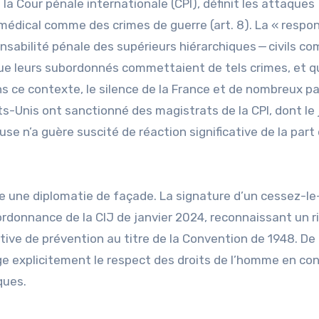
a Cour pénale internationale (CPI), définit les attaques
médical comme des crimes de guerre (art. 8). La « respon
sabilité pénale des supérieurs hiérarchiques — civils c
 que leurs subordonnés commettaient de tels crimes, et qu
ans ce contexte, le silence de la France et de nombreux p
s-Unis ont sanctionné des magistrats de la CPI, dont le
se n’a guère suscité de réaction significative de la part
re une diplomatie de façade. La signature d’un cessez-le
’ordonnance de la CIJ de janvier 2024, reconnaissant un r
ctive de prévention au titre de la Convention de 1948. D
rige explicitement le respect des droits de l’homme en co
ques.