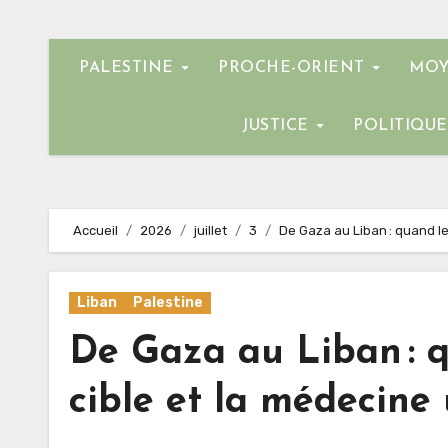
PALESTINE
PROCHE-ORIENT
MOY
JUSTICE
POLITIQU
Accueil
2026
juillet
3
De Gaza au Liban : quand le
Liban
Palestine
De Gaza au Liban : q
cible et la médecine