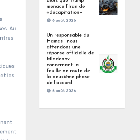
alors que Trump
menace l’Iran de
«décapitation»
s
6 août 2026
ces. Au
Un responsable du
entres
Hamas : nous
attendons une
réponse officielle de
Mladenov
concernant la
tiques
feuille de route de
et les
la deuxième phase
de l’accord
6 août 2026
gnant
irement