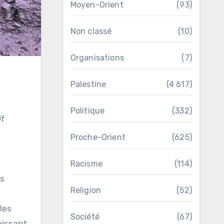
Moyen-Orient
(93)
Non classé
(10)
Organisations
(7)
Palestine
(4 617)
Politique
(332)
Proche-Orient
(625)
Racisme
(114)
ns
Religion
(52)
les
Société
(67)
oissant