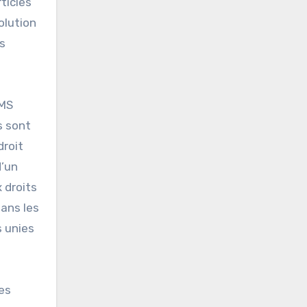
ticles
olution
s
OMS
s sont
droit
d’un
 droits
ans les
s unies
les