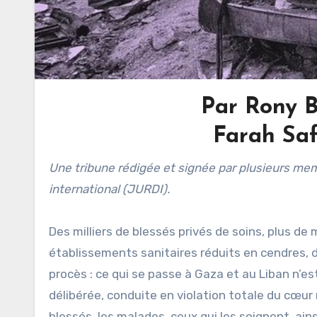
Par Rony B
Farah Saf
Une tribune rédigée et signée par plusieurs membres de l’association des Juristes pour le respect du droit
international (JURDI).
Des milliers de blessés privés de soins, plus de
établissements sanitaires réduits en cendres,
procès : ce qui se passe à Gaza et au Liban n’es
délibérée, conduite en violation totale du cœur
blessés, les malades, ceux qui les soignent, ains