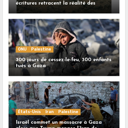
écritures retracent la réalité des
crimes sionistes à Gaza
ONU
Palestine
300 jours de cessez-le-feu, 300 enfants
tués à Gaza
États-Unis
Iran
Palestine
Israël commet un massacre à Gaza