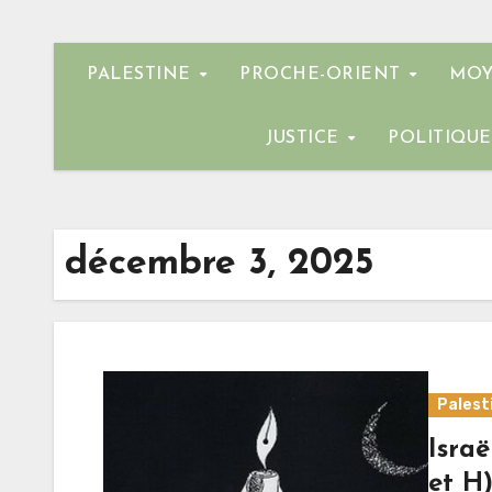
PALESTINE
PROCHE-ORIENT
MOY
JUSTICE
POLITIQU
décembre 3, 2025
Palest
Israë
et H