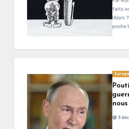
Par Rud
faits s
!Alors 
poche 
Europ
Pout
guerr
nous
3 dé