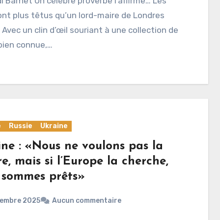
i Barnet Un célèbre proverbe l’affirme… Les
ont plus têtus qu’un lord-maire de Londres
? Avec un clin d’œil souriant à une collection de
bien connue,…
e
Russie
Ukraine
ine : «Nous ne voulons pas la
e, mais si l’Europe la cherche,
 sommes prêts»
cembre 2025
Aucun commentaire