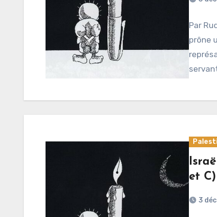
Par Rud
prône u
représa
servan
Palest
Israë
et C)
3 dé