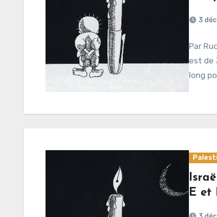
3 dé
Par Rud
est de 
long po
Palest
Israë
E et 
3 dé