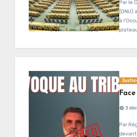
Par le 
(ONU) a
à l’Occ
platea
Justic
Face
3 dé
Par Rég
devant 