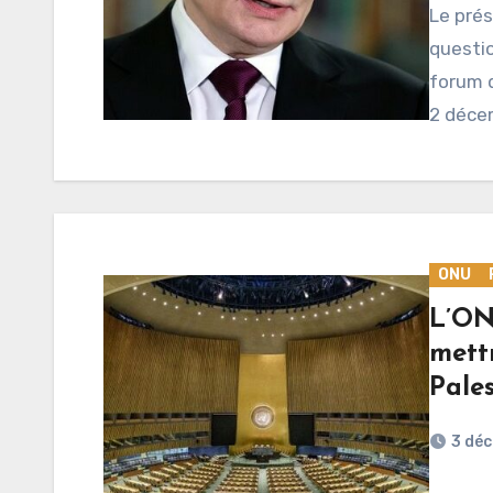
Le prés
questio
forum d
2 déce
ONU
L’ON
mettr
Pale
3 dé