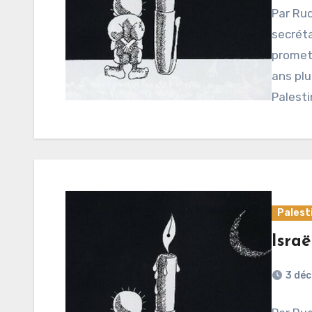
Par Rud
secréta
promet 
ans plu
Palesti
Palest
Israë
3 dé