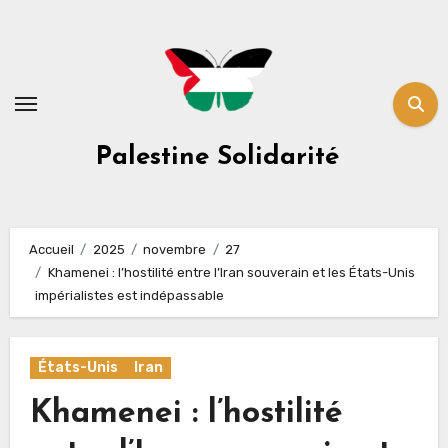
Skip
to
content
Palestine Solidarité
Accueil
2025
novembre
27
Khamenei : l’hostilité entre l’Iran souverain et les États-Unis
impérialistes est indépassable
États-Unis
Iran
Khamenei : l’hostilité