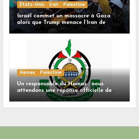
États-Unis
Iran
Palestine
Israël commet un massacre à Gaza
alors que Trump menace l’Iran de
«décapitation»
Hamas
Palestine
Un responsable du Hamas : nous
attendons une réponse officielle de
Mladenov concernant la feuille de
route de la deuxième phase de l’accord