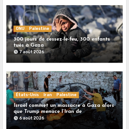
ONU
Palestine
300 jours de cessez-le-feu, 300 enfants
tués à Gaza
7 août 2026
États-Unis
Iran
Palestine
Israël commet un massacre à Gaza alors
que Trump menace l’Iran de
«décapitation»
6 août 2026