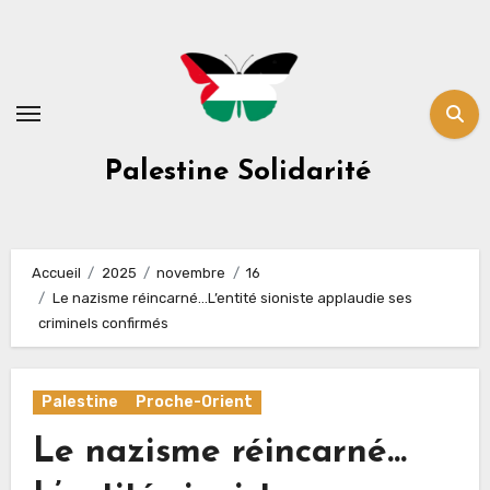
Skip
to
content
Palestine Solidarité
Accueil
2025
novembre
16
Le nazisme réincarné…L’entité sioniste applaudie ses
criminels confirmés
Palestine
Proche-Orient
Le nazisme réincarné…