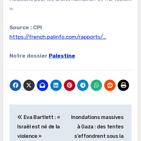
».
Source : CPI
https://french.palinfo.com/rapports/…
Notre dossier
Palestine
Navigation
Eva Bartlett : «
Inondations massives
de
Israël est né de la
à Gaza : des tentes
l’article
violence »
s’effondrent sous la