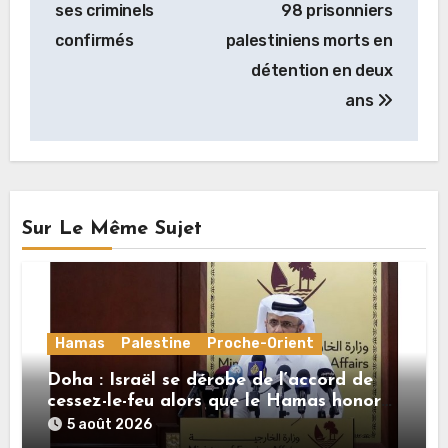
ses criminels
98 prisonniers
confirmés
palestiniens morts en
détention en deux
ans
Sur Le Même Sujet
Hamas
Palestine
Proche-Orient
Doha : Israël se dérobe de l’accord de
cessez-le-feu alors que le Hamas honore
ses engagements
5 août 2026