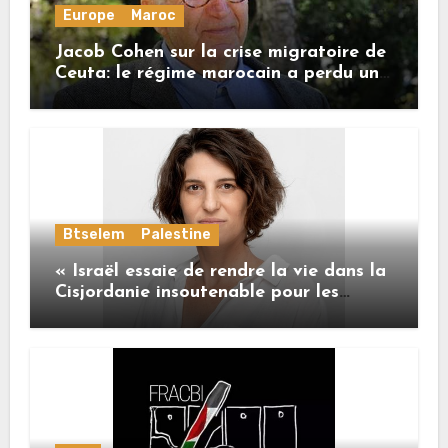
Europe
Maroc
Jacob Cohen sur la crise migratoire de
Ceuta: le régime marocain a perdu une
bonne part de sa crédibilité vis-à-vis
de l’Union européenne
Btselem
Palestine
« Israël essaie de rendre la vie dans la
Cisjordanie insoutenable pour les
Palestiniens. »