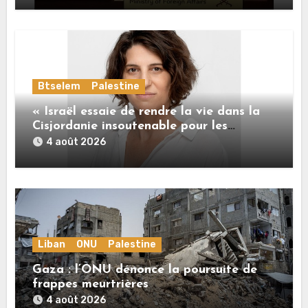
Btselem
Palestine
« Israël essaie de rendre la vie dans la
Cisjordanie insoutenable pour les
Palestiniens. »
4 août 2026
Liban
ONU
Palestine
Gaza : l’ONU dénonce la poursuite de
frappes meurtrières
4 août 2026