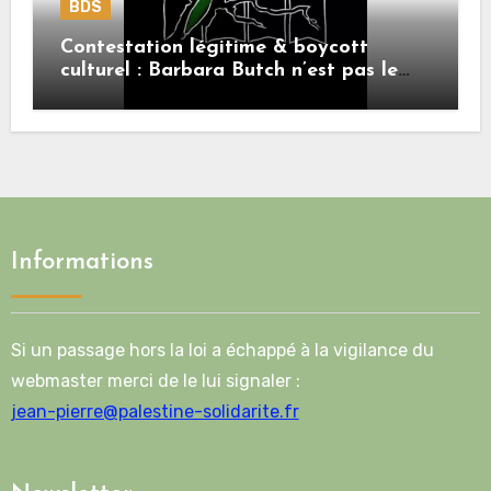
BDS
Contestation légitime & boycott
culturel : Barbara Butch n’est pas le
sujet.
Informations
Si un passage hors la loi a échappé à la vigilance du
webmaster merci de le lui signaler :
jean-pierre@palestine-solidarite.fr