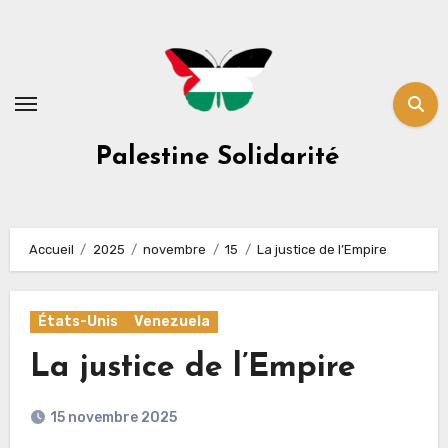
Skip
to
content
Palestine Solidarité
Accueil
2025
novembre
15
La justice de l’Empire
États-Unis
Venezuela
La justice de l’Empire
15 novembre 2025