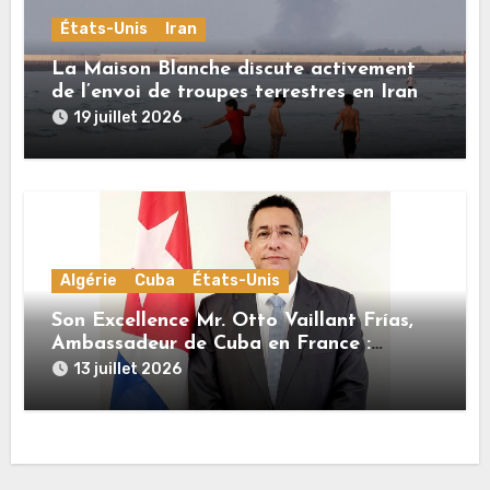
États-Unis
Iran
La Maison Blanche discute activement
de l’envoi de troupes terrestres en Iran
19 juillet 2026
Algérie
Cuba
États-Unis
Son Excellence Mr. Otto Vaillant Frías,
Ambassadeur de Cuba en France :
« Cuba et l’Algérie sont unies par une
13 juillet 2026
histoire commune de lutte pour
l’indépendance, la dignité et la justice
sociale »