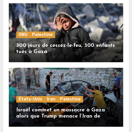
ONU
Palestine
300 jours de cessez-le-feu, 300 enfants
tués à Gaza
États-Unis
Iran
Palestine
Israël commet un massacre à Gaza
alors que Trump menace l’Iran de
«décapitation»