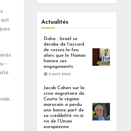
es
 est
Actualités
iques
Doha : Israël se
dérobe de l’accord
de cessez-le-feu
pérés
alors que le Hamas
honore ses
ix –
engagements
 été
5 août 2026
Jacob Cohen sur la
crise migratoire de
onde,
Ceuta: le régime
marocain a perdu
une bonne part de
sa crédibilité vis-à-
vis de l’Union
européenne