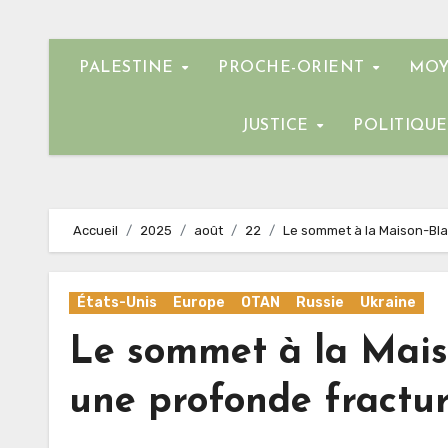
PALESTINE
PROCHE-ORIENT
MOY
JUSTICE
POLITIQU
Accueil
2025
août
22
Le sommet à la Maison-Bla
États-Unis
Europe
OTAN
Russie
Ukraine
Le sommet à la Mais
une profonde fractu