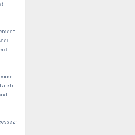
nt
alement
cher
ment
 comme
l’a été
and
cessez-