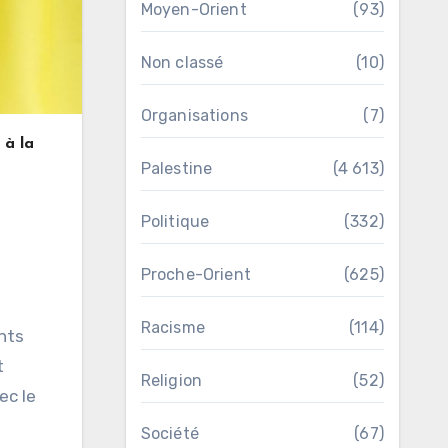
Moyen-Orient
(93)
Non classé
(10)
Organisations
(7)
 à la
Palestine
(4 613)
Politique
(332)
Proche-Orient
(625)
Racisme
(114)
nts
t
Religion
(52)
ec le
Société
(67)