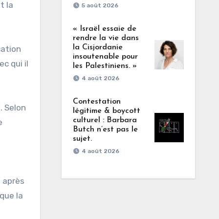
t la
5 août 2026
« Israël essaie de
rendre la vie dans
la Cisjordanie
cation
insoutenable pour
c qui il
les Palestiniens. »
4 août 2026
Contestation
. Selon
légitime & boycott
culturel : Barbara
e
Butch n’est pas le
sujet.
4 août 2026
e après
que la