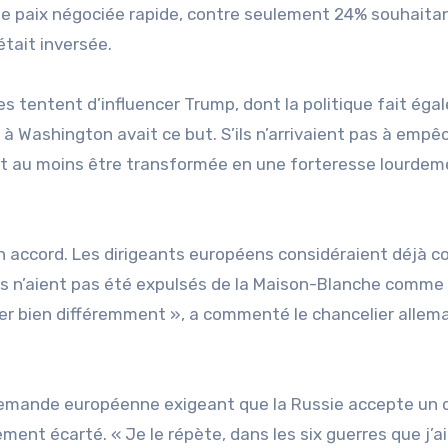
ne paix négociée rapide, contre seulement 24% souhaita
 était inversée.
s tentent d’influencer Trump, dont la politique fait ég
 à Washington avait ce but. S’ils n’arrivaient pas à empê
rait au moins être transformée en une forteresse lourde
n accord. Les dirigeants européens considéraient déjà
ils n’aient pas été expulsés de la Maison-Blanche comme 
asser bien différemment », a commenté le chancelier allem
 demande européenne exigeant que la Russie accepte un 
ent écarté. « Je le répète, dans les six guerres que j’ai