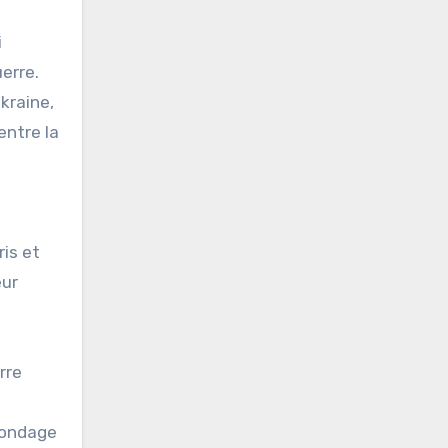
i
erre.
kraine,
entre la
ris et
eur
rre
 sondage