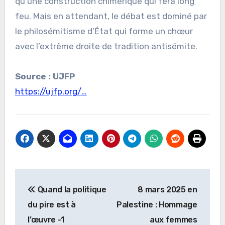
qu’une construction chimérique qui fera long
feu. Mais en attendant, le débat est dominé par
le philosémitisme d’État qui forme un chœur
avec l’extrême droite de tradition antisémite.
Source : UJFP
https://ujfp.org/…
Navigation
Quand la politique
8 mars 2025 en
de
du pire est à
Palestine : Hommage
l’article
l’œuvre -1
aux femmes