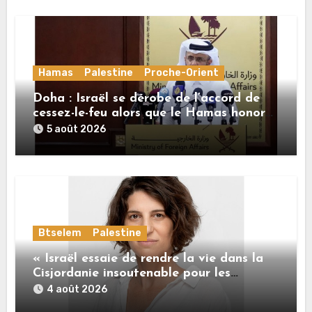
Hamas
Palestine
Proche-Orient
Doha : Israël se dérobe de l’accord de
cessez-le-feu alors que le Hamas honore
ses engagements
5 août 2026
Btselem
Palestine
« Israël essaie de rendre la vie dans la
Cisjordanie insoutenable pour les
Palestiniens. »
4 août 2026