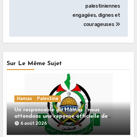
palestiniennes
engagées, dignes et
courageuses
Sur Le Même Sujet
Hamas
Palestine
Un responsable du Hamas : nous
attendons une réponse officielle de
Mladenov concernant la feuille de route
6 août 2026
de la deuxième phase de l’accord