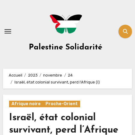
Skip
to
content
Palestine Solidarité
Accueil
2023
novembre
24
Israël, état colonial survivant, perd l’Afrique (I)
Afrique noire
Proche-Orient
Israël, état colonial
survivant, perd l’Afrique