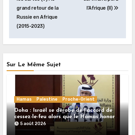
l’article
grand retour de la
l’Afrique (II)
Russie en Afrique
(2015-2023)
Sur Le Même Sujet
Hamas
Palestine
Proche-Orient
Doha : Israël se dérobe de l’accord de
cessez-le-feu alors que le Hamas honore
ses engagements
5 août 2026