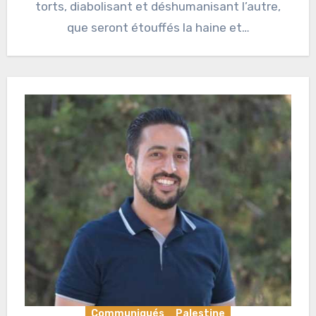
torts, diabolisant et déshumanisant l’autre,
que seront étouffés la haine et…
Communiqués
Palestine