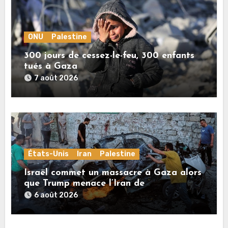
ONU
Palestine
300 jours de cessez-le-feu, 300 enfants
tués à Gaza
7 août 2026
États-Unis
Iran
Palestine
Israël commet un massacre à Gaza alors
que Trump menace l’Iran de
«décapitation»
6 août 2026