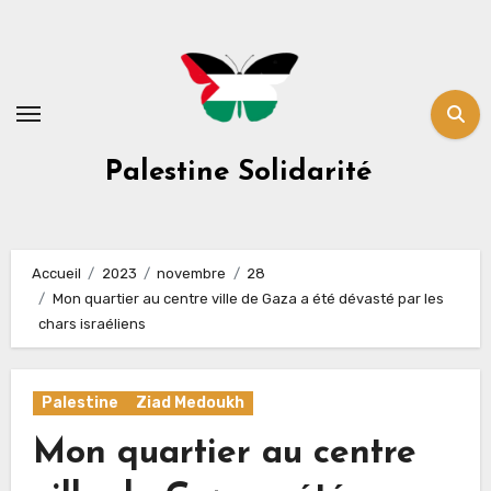
Skip
to
content
Palestine Solidarité
Accueil
2023
novembre
28
Mon quartier au centre ville de Gaza a été dévasté par les
chars israéliens
Palestine
Ziad Medoukh
Mon quartier au centre