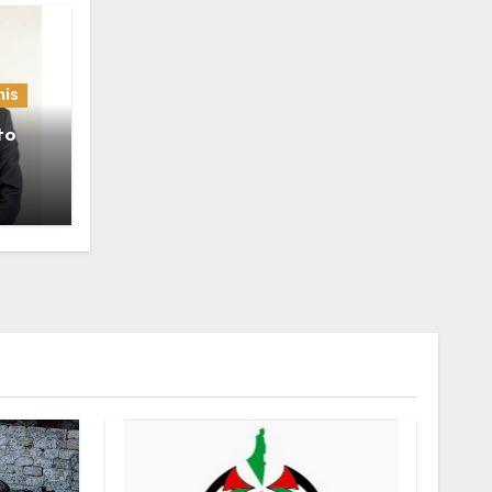
nis
to
 en
r
 de
nce,