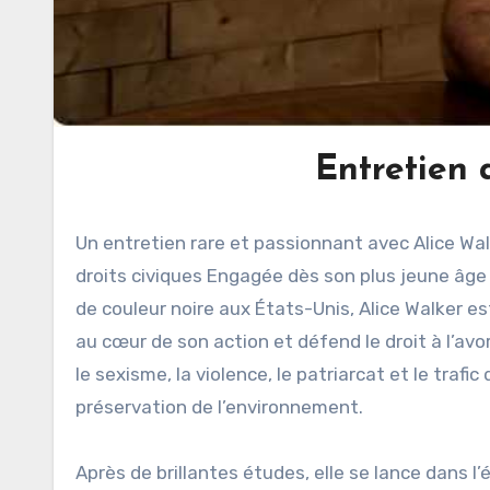
Entretien
Un entretien rare et passionnant avec Alice Wal
droits civiques Engagée dès son plus jeune âge 
de couleur noire aux États-Unis, Alice Walker est
au cœur de son action et défend le droit à l’a
le sexisme, la violence, le patriarcat et le traf
préservation de l’environnement.
Après de brillantes études, elle se lance dans l’