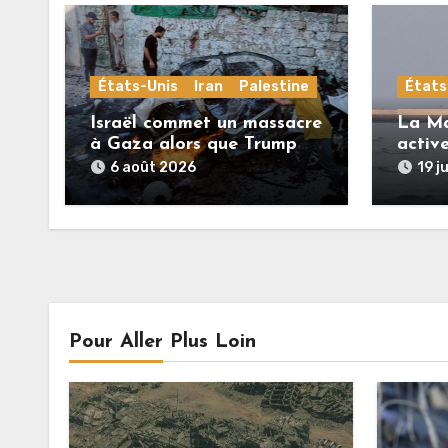
États-Unis
Iran
Palestine
États
Israël commet un massacre
La Ma
à Gaza alors que Trump
activ
menace l’Iran de
troupe
6 août 2026
19 j
«décapitation»
Pour Aller Plus Loin