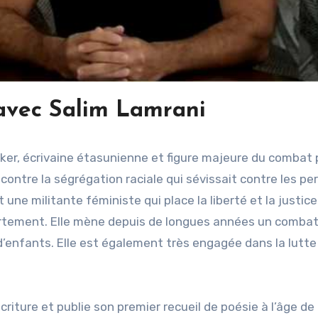
 avec Salim Lamrani
ker, écrivaine étasunienne et figure majeure du combat 
contre la ségrégation raciale qui sévissait contre les p
 une militante féministe qui place la liberté et la justice
vortement. Elle mène depuis de longues années un comba
ic d’enfants. Elle est également très engagée dans la lutte
écriture et publie son premier recueil de poésie à l’âge de