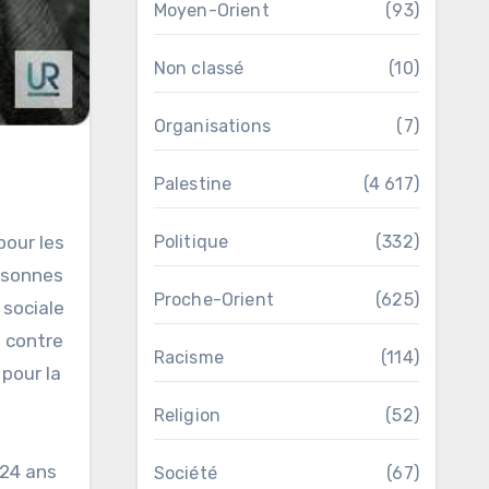
Moyen-Orient
(93)
Non classé
(10)
Organisations
(7)
Palestine
(4 617)
pour les
Politique
(332)
ersonnes
Proche-Orient
(625)
 sociale
t contre
Racisme
(114)
 pour la
Religion
(52)
 24 ans
Société
(67)