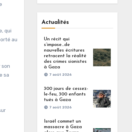
e
Actualités
, qui
porté au
Un récit qui
s’impose…de
nouvelles écritures
retracent la réalité
des crimes sionistes
r son
à Gaza
e sa
7 août 2026
300 jours de cessez-
le-feu, 300 enfants
tués à Gaza
7 août 2026
sur
Israël commet un
massacre à Gaza