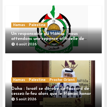
Hamas
Palestine
Un responsable du Hamas : nous
attendons une réponse officielle de
Mladenov concernant la feuille de route
6 août 2026
de la deuxième phase de l’accord
Hamas
Palestine
Proche-Orient
Doha : Israël se dérobe de l’accord de
cessez-le-feu alors que le Hamas honore
ses engagements
5 août 2026