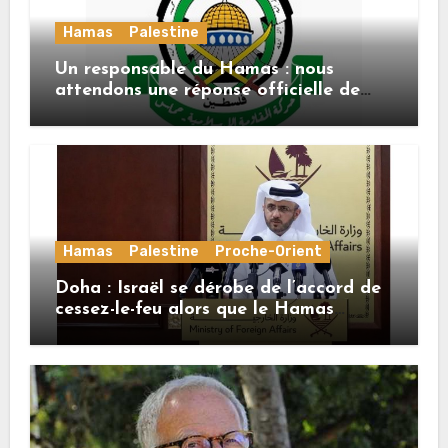
Hamas
Palestine
Un responsable du Hamas : nous
attendons une réponse officielle de
Mladenov concernant la feuille de
route de la deuxième phase de l’accord
Hamas
Palestine
Proche-Orient
Doha : Israël se dérobe de l’accord de
cessez-le-feu alors que le Hamas
honore ses engagements