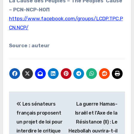
La Cause des Peuples – The Peoples’ Cause
– PCN-NCP-НОП
https://www.facebook.com/groups/LCDP.TPC.P
CN.NCP/
Source : auteur
Navigation
Les sénateurs
La guerre Hamas-
de
français proposent
Israël et l’Axe de la
l’article
un projet de loi pour
Résistance (II) : Le
interdire le critique
Hezbollah ouvrira-t-il