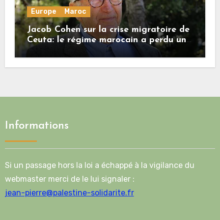
Europe
Maroc
Jacob Cohen sur la crise migratoire de
Ceuta: le régime marocain a perdu une
bonne part de sa crédibilité vis-à-vis
de l’Union européenne
Informations
Si un passage hors la loi a échappé à la vigilance du
webmaster merci de le lui signaler :
jean-pierre@palestine-solidarite.fr