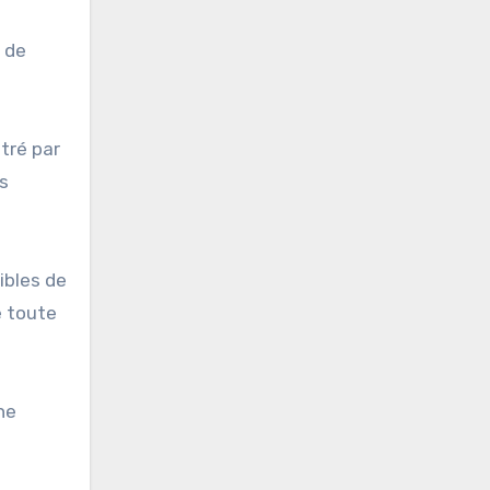
n de
étré par
ns
ibles de
e toute
ne