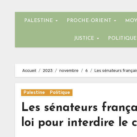
PALESTINE
PROCHE-ORIENT
MOY
JUSTICE
POLITIQU
Accueil
2023
novembre
6
Les sénateurs français
Palestine
Politique
Les sénateurs frança
loi pour interdire le