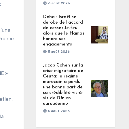
t
6 août 2026
Doha : Israël se
dérobe de l’accord
de cessez-le-feu
d’une
alors que le Hamas
France
honore ses
engagements
5 août 2026
Jacob Cohen sur la
crise migratoire de
ME »
Ceuta: le régime
marocain a perdu
une bonne part de
sa crédibilité vis-à-
vis de l’Union
etien,
européenne
5 août 2026
la