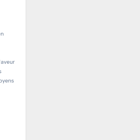
en
faveur
s
toyens