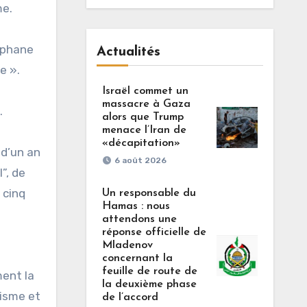
me.
téphane
Actualités
e ».
Israël commet un
massacre à Gaza
.
alors que Trump
menace l’Iran de
«décapitation»
 d’un an
6 août 2026
”, de
 cinq
Un responsable du
Hamas : nous
attendons une
réponse officielle de
Mladenov
concernant la
feuille de route de
ment la
la deuxième phase
risme et
de l’accord