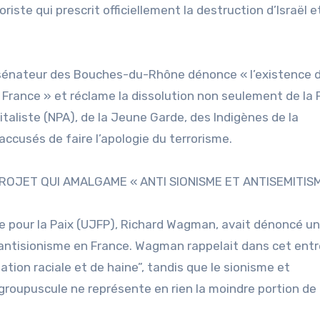
iste qui prescrit officiellement la destruction d’Israël e
e sénateur des Bouches-du-Rhône dénonce « l’existence 
 France » et réclame la dissolution non seulement de la 
taliste (NPA), de la Jeune Garde, des Indigènes de la
ccusés de faire l’apologie du terrorisme.
PROJET QUI AMALGAME « ANTI SIONISME ET ANTISEMITIS
se pour la Paix (UJFP), Richard Wagman, avait dénoncé un
antisionisme en France. Wagman rappelait dans cet entr
tion raciale et de haine”, tandis que le sionisme et
 groupuscule ne représente en rien la moindre portion de 