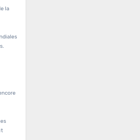
e la
ondiales
s.
 encore
les
it