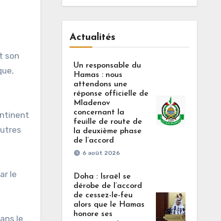
Actualités
t son
Un responsable du
que,
Hamas : nous
attendons une
réponse officielle de
Mladenov
concernant la
ontinent
feuille de route de
autres
la deuxième phase
de l’accord
6 août 2026
ar le
Doha : Israël se
dérobe de l’accord
de cessez-le-feu
alors que le Hamas
honore ses
dans le