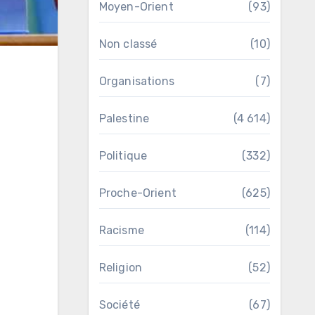
Moyen-Orient
(93)
Non classé
(10)
Organisations
(7)
Palestine
(4 614)
Politique
(332)
Proche-Orient
(625)
Racisme
(114)
Religion
(52)
Société
(67)