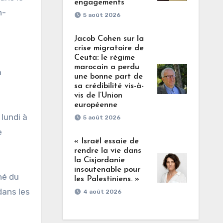
engagements
n-
5 août 2026
Jacob Cohen sur la
crise migratoire de
Ceuta: le régime
marocain a perdu
a
une bonne part de
sa crédibilité vis-à-
vis de l’Union
européenne
lundi à
5 août 2026
e
« Israël essaie de
rendre la vie dans
la Cisjordanie
insoutenable pour
hé du
les Palestiniens. »
dans les
4 août 2026