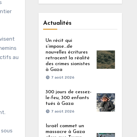
s
antier
Actualités
visent
Un récit qui
s’impose…de
chemins
nouvelles écritures
ctifs au
retracent la réalité
des crimes sionistes
à Gaza
7 août 2026
300 jours de cessez-
le-feu, 300 enfants
tués à Gaza
nt.
7 août 2026
Israël commet un
t sous
massacre à Gaza