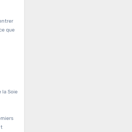
entrer
 ce que
 la Soie
emiers
at