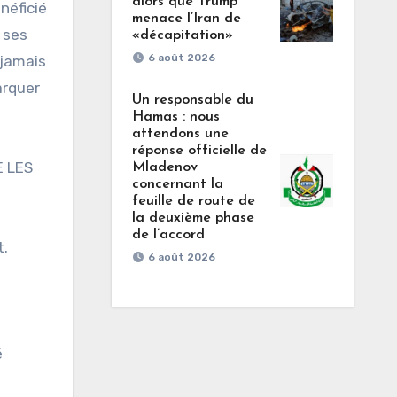
alors que Trump
néficié
menace l’Iran de
é ses
«décapitation»
6 août 2026
 jamais
arquer
Un responsable du
Hamas : nous
attendons une
réponse officielle de
E LES
Mladenov
concernant la
feuille de route de
la deuxième phase
de l’accord
t.
6 août 2026
é