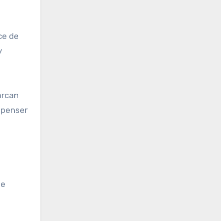
ce de
y
arcan
epenser
de