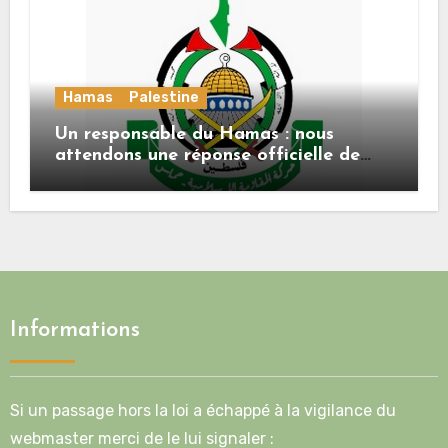
Hamas
Palestine
Un responsable du Hamas : nous
attendons une réponse officielle de
Mladenov concernant la feuille de
route de la deuxième phase de l’accord
Informations
Si un passage hors la loi a échappé à la vigilance du
webmaster merci de le lui signaler :