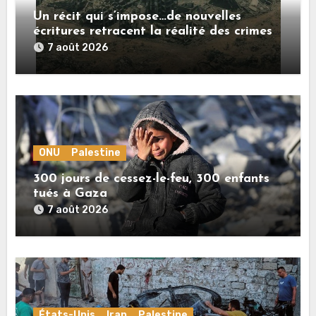
Un récit qui s’impose…de nouvelles
écritures retracent la réalité des crimes
sionistes à Gaza
7 août 2026
ONU
Palestine
300 jours de cessez-le-feu, 300 enfants
tués à Gaza
7 août 2026
États-Unis
Iran
Palestine