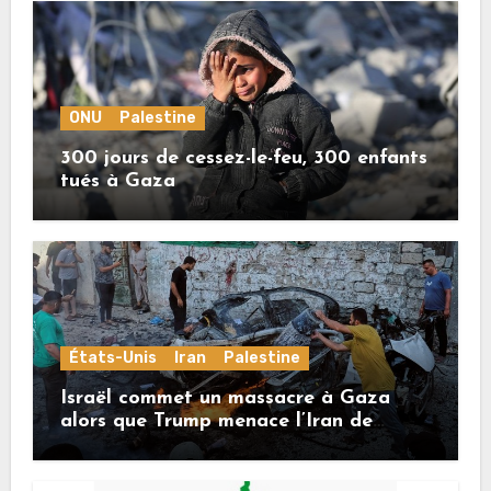
ONU
Palestine
300 jours de cessez-le-feu, 300 enfants
tués à Gaza
États-Unis
Iran
Palestine
Israël commet un massacre à Gaza
alors que Trump menace l’Iran de
«décapitation»