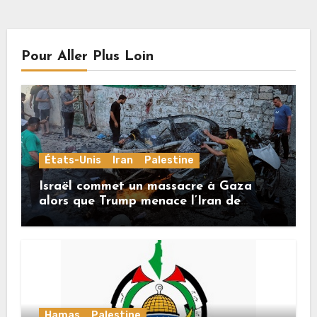
Pour Aller Plus Loin
États-Unis
Iran
Palestine
Israël commet un massacre à Gaza
alors que Trump menace l’Iran de
«décapitation»
Hamas
Palestine