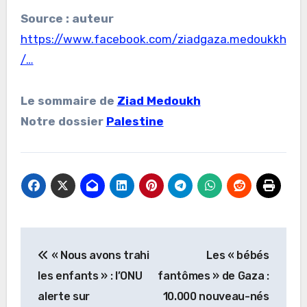
Source : auteur
https://www.facebook.com/ziadgaza.medoukkh
/…
Le sommaire de
Ziad Medoukh
Notre dossier
Palestine
Navigation
« Nous avons trahi
Les « bébés
de
les enfants » : l’ONU
fantômes » de Gaza :
l’article
alerte sur
10.000 nouveau-nés