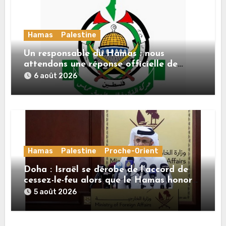
Hamas
Palestine
Un responsable du Hamas : nous
attendons une réponse officielle de
Mladenov concernant la feuille de route
6 août 2026
de la deuxième phase de l’accord
Hamas
Palestine
Proche-Orient
Doha : Israël se dérobe de l’accord de
cessez-le-feu alors que le Hamas honore
ses engagements
5 août 2026