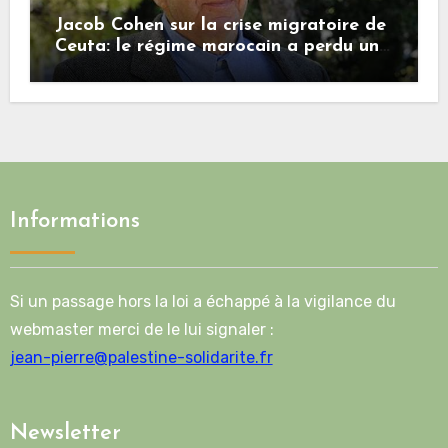
Jacob Cohen sur la crise migratoire de
Ceuta: le régime marocain a perdu une
bonne part de sa crédibilité vis-à-vis
de l’Union européenne
Informations
Si un passage hors la loi a échappé à la vigilance du
webmaster merci de le lui signaler :
jean-pierre@palestine-solidarite.fr
Newsletter