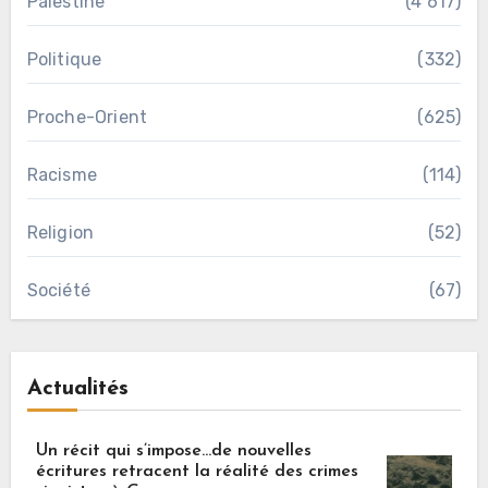
Palestine
(4 617)
Politique
(332)
Proche-Orient
(625)
Racisme
(114)
Religion
(52)
Société
(67)
Actualités
Un récit qui s’impose…de nouvelles
écritures retracent la réalité des crimes