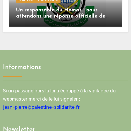
Un responsable du Hamas : nous
attendons une réponse officielle de
Mladenov concernant la feuille de
route de la deuxième phase de l’accord
Informations
Si un passage hors la loi a échappé à la vigilance du
webmaster merci de le lui signaler :
jean-pierre@palestine-solidarite.fr
Newsletter