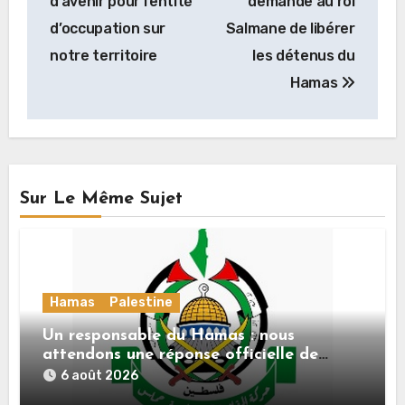
d’avenir pour l’entité
demande au roi
l’article
d’occupation sur
Salmane de libérer
notre territoire
les détenus du
Hamas
Sur Le Même Sujet
Hamas
Palestine
Un responsable du Hamas : nous
attendons une réponse officielle de
Mladenov concernant la feuille de route
6 août 2026
de la deuxième phase de l’accord