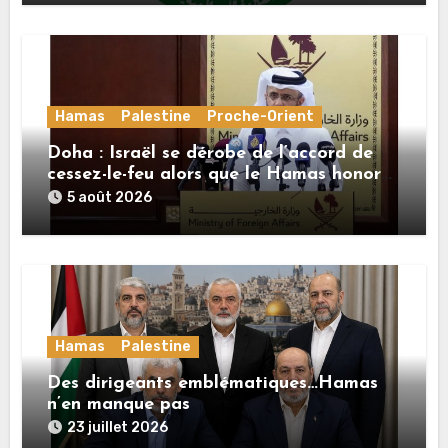
Hamas
Palestine
Proche-Orient
Doha : Israël se dérobe de l’accord de
cessez-le-feu alors que le Hamas honore
ses engagements
5 août 2026
Hamas
Palestine
Des dirigeants emblématiques…Hamas
n’en manque pas
23 juillet 2026