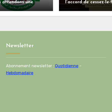
s attendons une
l’accord de cessez-le-
se officielle de
alors que le Hamas h
enov concernant la
ses engagements
le de route de la
ième phase de
ord
Newsletter
Abonnement newsletter :
Quotidienne
–
Hebdomadaire