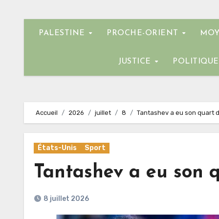
PALESTINE
PROCHE-ORIENT
MOY
JUSTICE
POLITIQU
Accueil
2026
juillet
8
Tantashev a eu son quart 
États-Unis
Sport
Tantashev a eu son 
8 juillet 2026