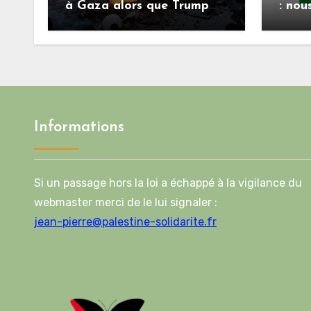
à Gaza alors que Trump
: nou
menace l’Iran de
répon
«décapitation»
Mlad
feuil
deux
l’acc
Informations
Si un passage hors la loi a échappé à la vigilance du
webmaster merci de le lui signaler :
jean-pierre@palestine-solidarite.fr