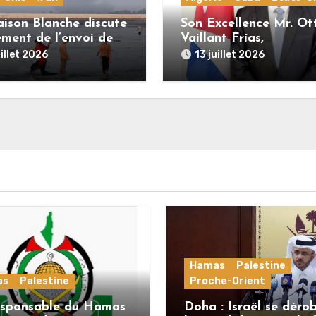
ison Blanche discute
Son Excellence Mr. Ot
ement de l’envoi de
Vaillant Frías,
s terrestres en Iran
Ambassadeur de Cuba
uillet 2026
13 juillet 2026
France : « Cuba et
l’Algérie sont unies pa
une histoire commune
lutte pour l’indépenda
la dignité et la justice
sociale »
Hamas
Palestine
as
Palestine
Proche-Orient
esponsable du Hamas
Doha : Israël se déro