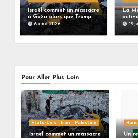
Israël commet un massacre
La Ma
à Gaza alors que Trump
activ
menace l’Iran de
troupe
6 août 2026
19 j
«décapitation»
Pour Aller Plus Loin
États-Unis
Iran
Palestine
Ham
Israël commet un massacre
Un r