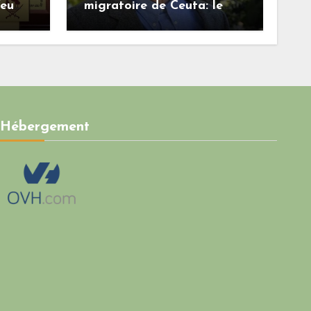
feu
migratoire de Ceuta: le
onore
régime marocain a perdu
une bonne part de sa
crédibilité vis-à-vis de
l’Union européenne
Hébergement