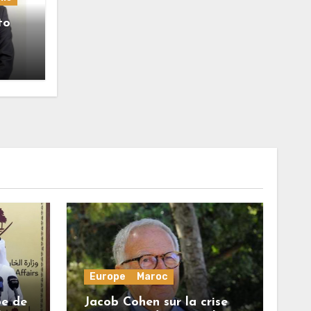
to
 en
r
 de
nce,
Europe
Maroc
be de
Jacob Cohen sur la crise