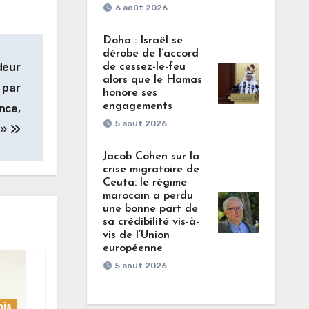
6 août 2026
Doha : Israël se
dérobe de l’accord
deur
de cessez-le-feu
alors que le Hamas
 par
honore ses
engagements
nce,
5 août 2026
 »
Jacob Cohen sur la
crise migratoire de
Ceuta: le régime
marocain a perdu
une bonne part de
sa crédibilité vis-à-
vis de l’Union
européenne
5 août 2026
nis