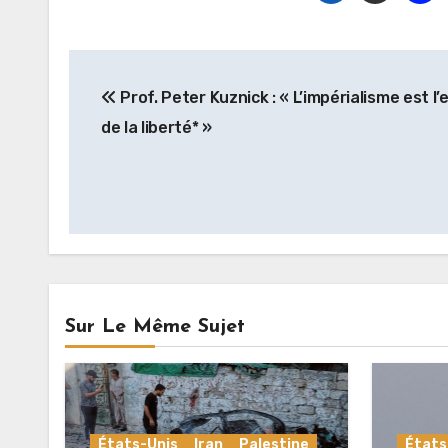
Navigation
Prof. Peter Kuznick : « L’impérialisme est l
de
de la liberté* »
l’article
Sur Le Même Sujet
États-Unis
Iran
Palestine
États