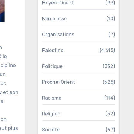
Moyen-Orient
(93)
Non classé
(10)
Organisations
(7)
Palestine
(4 615)
 le
cipline
Politique
(332)
’un
Proche-Orient
(625)
ur.
v et son
Racisme
(114)
la
Religion
(52)
ion
eut plus
Société
(67)