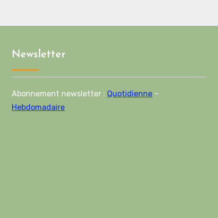
le de route de la
ième phase de
ord
Newsletter
Abonnement newsletter :
Quotidienne
–
Hebdomadaire