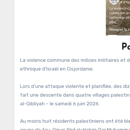
P
La violence commune des milices militaires et des colons est un élément central de la politique de nettoyage
ethnique d’Israël en Cisjordanie.
Lors d’une attaque violente et planifiée, des 
fait une descente dans quatre villages palesti
al-Qibliyah – le samedi 6 juin 2026.
Au moins huit résidents palestiniens ont été bl
coups de feu. Omar Abd al-Hakim Dar Muhammad,