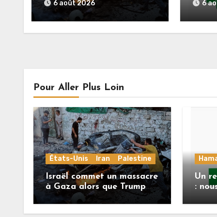
menace l’Iran de
répons
6 août 2026
6 a
«décapitation»
Mlade
feuill
deuxi
l’acco
Pour Aller Plus Loin
États-Unis
Iran
Palestine
Ham
Israël commet un massacre
Un r
à Gaza alors que Trump
: nou
menace l’Iran de
répon
«décapitation»
Mlad