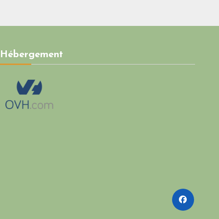
crédibilité vis-à-vis de
l’Union européenne
Hébergement