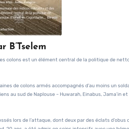
ar B’Tselem
dizaines de colons armés accompagnés d’au moins un sold
niens au sud de Naplouse – Huwarah, Einabus, Jama’in et
essés lors de l’attaque, dont deux par des éclats d’obus 
 20 ans, a été admis en soins intensifs avec une hémo