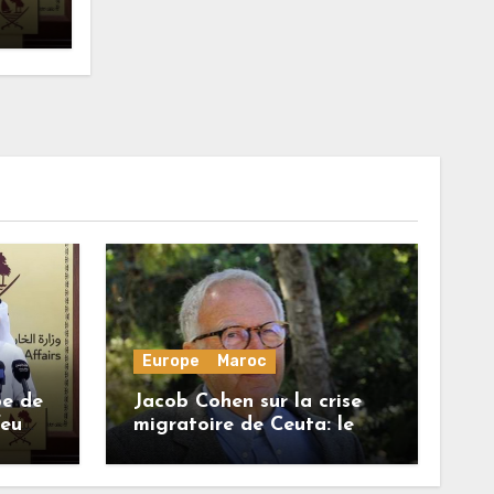
onore
Europe
Maroc
be de
Jacob Cohen sur la crise
feu
migratoire de Ceuta: le
onore
régime marocain a perdu
une bonne part de sa