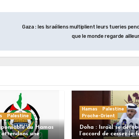
Gaza : les Israéliens multiplient leurs tueries pen
que le monde regarde ailleu
Hamas
Palestine
s
Palestine
Proche-Orient
sponsable du Hamas
Doha : Israël se dérob
s attendons une
l’accord de cessez-le-f