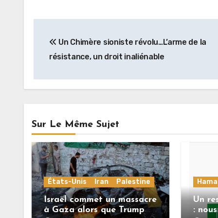
Navigation
Un Chimère sioniste révolu…L’arme de la
de
résistance, un droit inaliénable
l’article
Sur Le Même Sujet
États-Unis
Iran
Palestine
Hama
Israël commet un massacre
Un re
à Gaza alors que Trump
: nou