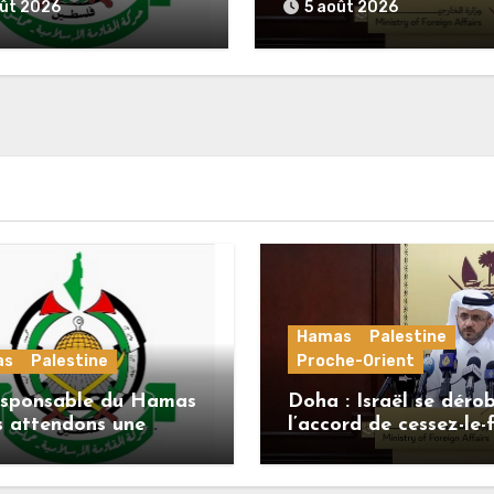
e officielle de
alors que le Hamas h
oût 2026
5 août 2026
nov concernant la
ses engagements
e de route de la
ème phase de
rd
Hamas
Palestine
as
Palestine
Proche-Orient
esponsable du Hamas
Doha : Israël se déro
s attendons une
l’accord de cessez-le-
se officielle de
alors que le Hamas h
enov concernant la
ses engagements