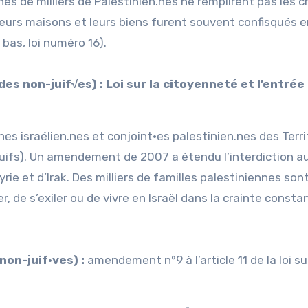
nes de milliers de Palestinien.nes ne remplirent pas les c
Leurs maisons et leurs biens furent souvent confisqués e
s bas, loi numéro 16).
es non-juif√es) : Loi sur la citoyenneté et l’entrée
nes israélien.nes et conjoint·es palestinien.nes des Terri
 juifs). Un amendement de 2007 a étendu l’interdiction a
yrie et d’Irak. Des milliers de familles palestiniennes son
, de s’exiler ou de vivre en Israël dans la crainte consta
non-juif·ves) :
amendement n°9 à l’article 11 de la loi su