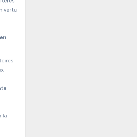
ritères
n vertu
 en
toires
ux
t
nte
r la