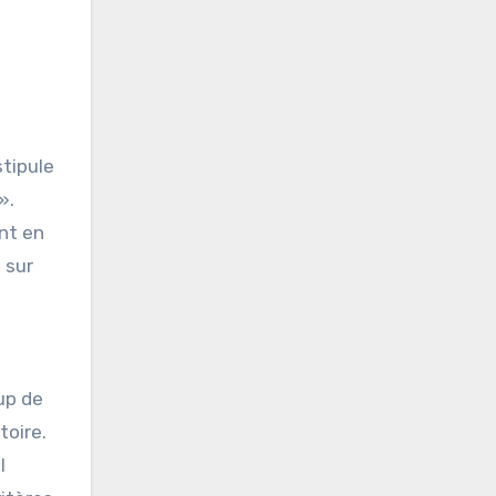
stipule
».
ent en
 sur
up de
toire.
l