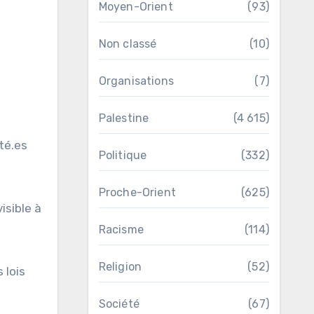
Moyen-Orient
(93)
Non classé
(10)
Organisations
(7)
Palestine
(4 615)
uté.es
Politique
(332)
Proche-Orient
(625)
isible à
Racisme
(114)
Religion
(52)
 lois
Société
(67)