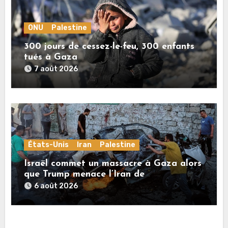
ONU
Palestine
300 jours de cessez-le-feu, 300 enfants
tués à Gaza
7 août 2026
États-Unis
Iran
Palestine
Israël commet un massacre à Gaza alors
que Trump menace l’Iran de
«décapitation»
6 août 2026