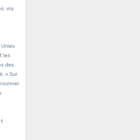
s, via
 Unies
t les
es des
é. « Sur
ersonnel
s
et