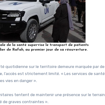
e de la santé supervise le transport de patients
lier de Rafah, au premier jour de sa réouverture.
ité quotidienne sur le territoire demeure marquée par de
, l’accès est strictement limité. « Les services de sant
es vies en danger ».
taires tentent de maintenir une présence sur le terrain
é de graves contraintes ».