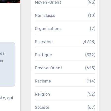
Moyen-Orient
(93)
a
Non classé
(10)
Organisations
(7)
Palestine
(4 613)
nes
Politique
(332)
ux
Proche-Orient
(625)
Racisme
(114)
Religion
(52)
te, qui
Société
(67)