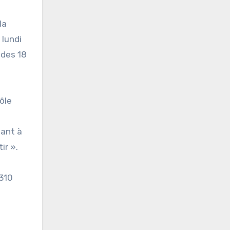
la
 lundi
 des 18
ôle
tant à
ir ».
 310