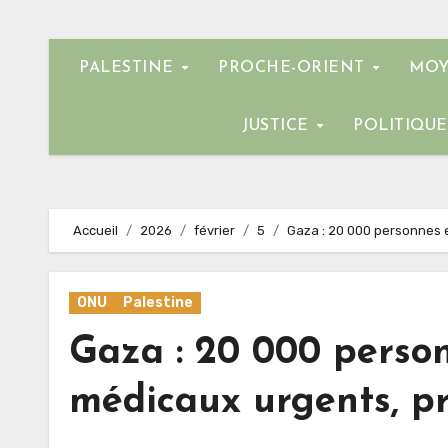
PALESTINE
PROCHE-ORIENT
MOY
JUSTICE
POLITIQU
Accueil
2026
février
5
Gaza : 20 000 personnes e
ONU
Palestine
Gaza : 20 000 person
médicaux urgents, p