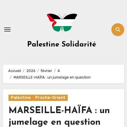
Skip
to
content
Palestine Solidarité
Accueil
2026
février
4
MARSEILLE-HAÏFA : un jumelage en question
Palestine
Proche-Orient
MARSEILLE-HAÏFA : un
jumelage en question