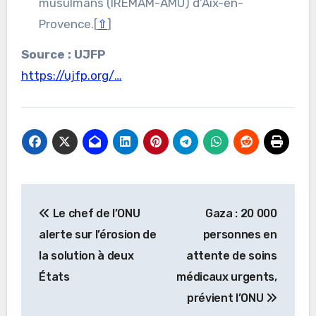
musulmans (IREMAM-AMU) d’Aix-en-
Provence.[
⇧
]
Source : UJFP
https://ujfp.org/…
Navigation
Le chef de l’ONU
Gaza : 20 000
de
alerte sur l’érosion de
personnes en
l’article
la solution à deux
attente de soins
États
médicaux urgents,
prévient l’ONU